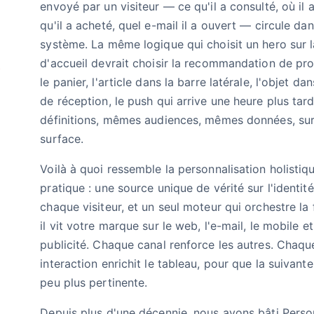
envoyé par un visiteur — ce qu'il a consulté, où il a
qu'il a acheté, quel e-mail il a ouvert — circule da
système. La même logique qui choisit un hero sur 
.
d'accueil devrait choisir la recommandation de pr
le panier, l'article dans la barre latérale, l'objet dan
de réception, le push qui arrive une heure plus ta
définitions, mêmes audiences, mêmes données, su
surface.
Voilà à quoi ressemble la personnalisation holistiq
pratique : une source unique de vérité sur l'identit
chaque visiteur, et un seul moteur qui orchestre la
il vit votre marque sur le web, l'e-mail, le mobile et
publicité. Chaque canal renforce les autres. Chaqu
interaction enrichit le tableau, pour que la suivante
peu plus pertinente.
Depuis plus d'une décennie, nous avons bâti Pers