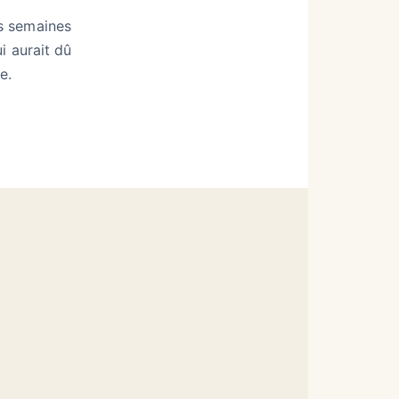
s semaines
i aurait dû
e.