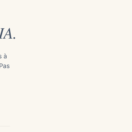
IA.
s à
 Pas