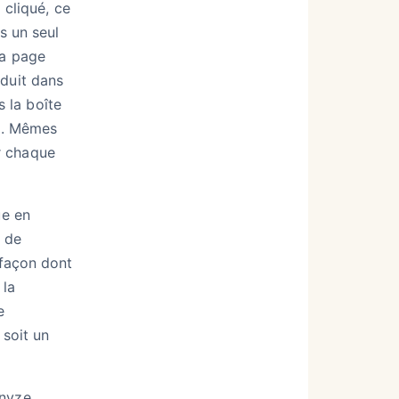
 cliqué, ce
ns un seul
la page
oduit dans
s la boîte
rd. Mêmes
r chaque
ue en
é de
 façon dont
 la
e
 soit un
onyze