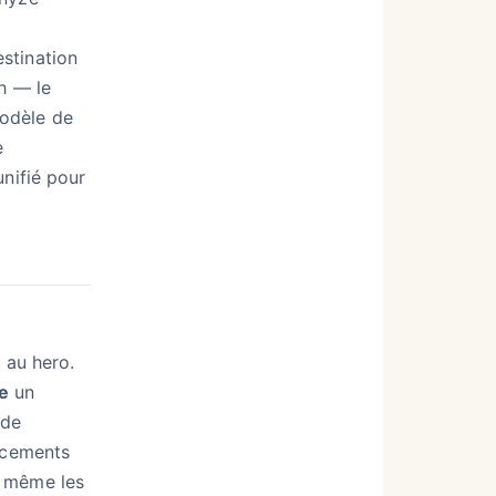
stination
sh — le
odèle de
e
unifié pour
 au hero.
e
un
 de
lacements
t même les