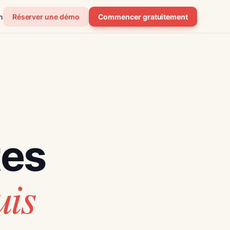
n
Réserver une démo
Commencer gratuitement
tes
uis