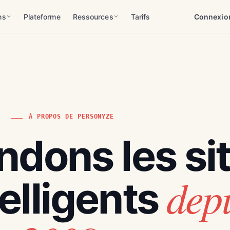
ns
Plateforme
Ressources
Tarifs
Connexio
À PROPOS DE PERSONYZE
ndons les si
dep
telligents