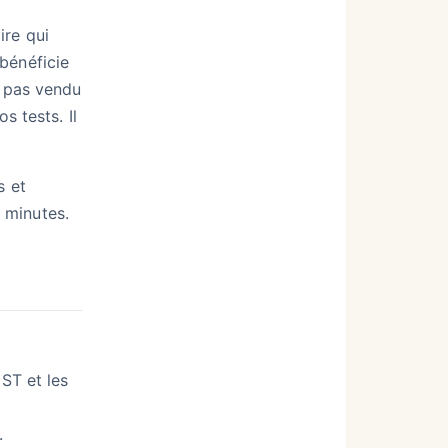
ire qui
bénéficie
, pas vendu
s tests. Il
s et
 minutes.
EST et les
.