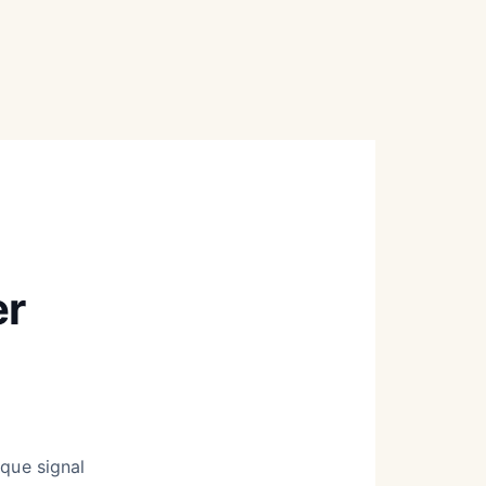
er
aque signal