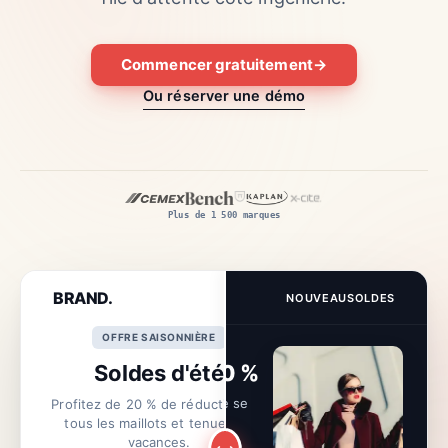
Commencer gratuitement
→
Ou réserver une démo
Plus de 1 500 marques
BRAND.
BRAND.
NOUVEAU
SOLDES
NOUVEAU
SOLDES
OFFRE SAISONNIÈRE
⚡ ENDING SOON
Vente flash : -50 %
Soldes d'été
Tout à moitié prix. L'offre se
Profitez de 20 % de réduction sur
termine à minuit.
tous les maillots et tenues de
vacances.