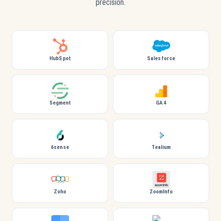
précision.
HubSpot
Salesforce
Segment
GA4
6sense
Tealium
Zoho
ZoomInfo