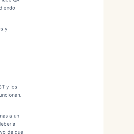
idiendo
es y
s
ST y los
uncionan.
nas a un
debería
ivo de que