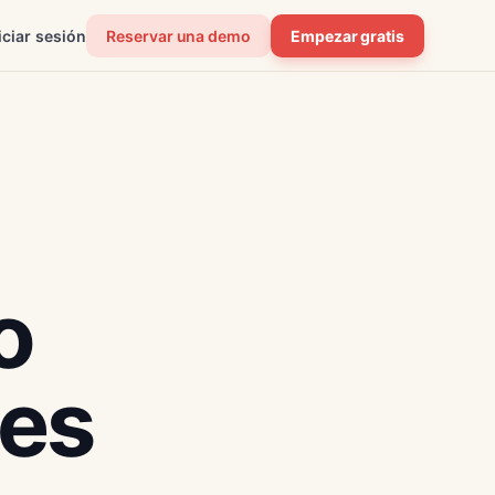
iciar sesión
Reservar una demo
Empezar gratis
o
tes