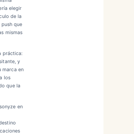
ría elegir
culo de la
l push que
las mismas
a práctica:
itante, y
u marca en
a los
do que la
sonyze en
destino
icaciones