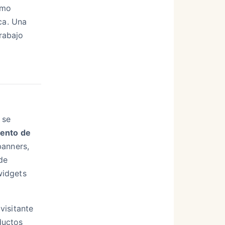
smo
ca. Una
trabajo
 se
ento de
banners,
de
widgets
visitante
ductos