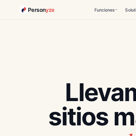
Person
yze
Funciones
Solut
Lleva
sitios m