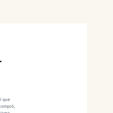
r
l que
 compró,
misma