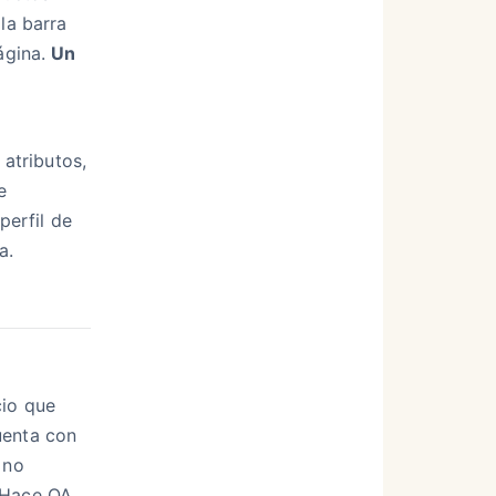
la barra
página.
Un
atributos,
e
erfil de
a.
cio que
uenta con
 no
 Hace QA