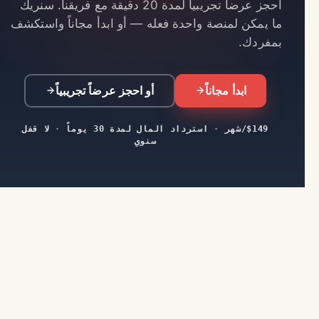
احجز عرضاً تجريبياً لمدة 20 دقيقة مع فريقنا. سنريك
ما يمكن لمنصة واحدة فعله — أو ابدأ مجاناً واستكشف
بمفردك.
ابدأ مجاناً
أو احجز عرضاً تجريبياً
$149/شهر
·
استرداد المال لمدة 30 يوماً
·
لا قفل
سنوي