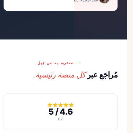
REFRIGIWEAR
معترف به من قِبَل
كل منصة رئيسية.
مُراجَع عبر
4.6 / 5
G2