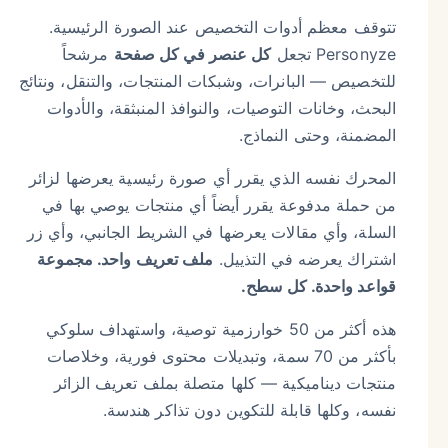
تتوقف معظم أدوات التخصيص عند الصورة الرئيسية.
Personyze تجعل
كل عنصر في كل صفحة
مرشحاً
للتخصيص — البانرات، وشبكات المنتجات، والتنقل، ونتائج
البحث، وخانات التوصيات، والنوافذ المنبثقة، والأدوات
المضمنة، وحتى النماذج.
المحرك نفسه الذي يقرر أي صورة رئيسية يعرضها لزائر
من حملة مدفوعة يقرر أيضاً أي منتجات يوصي بها في
السلة، وأي مقالات يعرضها في الشريط الجانبي، وأي زر
اشتراك يعرضه في التذييل.
ملف تعريف واحد. مجموعة
قواعد واحدة. كل سطح.
هذه أكثر من 50 خوارزمية توصية، واستهداف سلوكي
بأكثر من 70 سمة، وتبديلات محتوى فورية، وخلاصات
منتجات ديناميكية — كلها متصلة بملف تعريف الزائر
نفسه، وكلها قابلة للتكوين دون تذاكر هندسة.