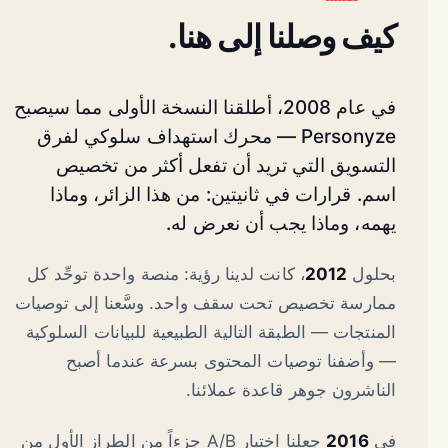
كيف وصلنا إلى هنا.
في عام 2008، أطلقنا النسخة الأولى مما سيصبح
Personyze — محرك استهداف سلوكي لفرق
التسويق التي تريد أن تفعل أكثر من تخصيص
اسم. قرارات في ثانيتين: من هذا الزائر، وماذا
يهمه، وماذا يجب أن نعرض له.
بحلول
2012
، كانت لدينا رؤية: منصة واحدة توحِّد كل
ممارسة تخصيص تحت سقف واحد. وسَّعنا إلى توصيات
المنتجات — الطبقة التالية الطبيعية للبيانات السلوكية
— وأضفنا توصيات المحتوى بسرعة عندما أصبح
الناشرون جوهر قاعدة عملائنا.
في
2016
جعلنا اختبار A/B جزءاً من الطراز الأول من