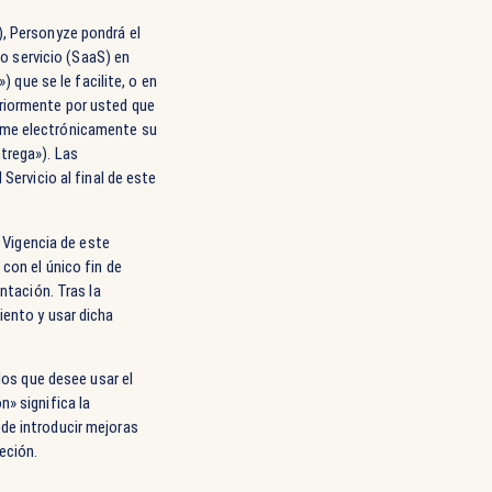
), Personyze pondrá el
mo servicio (SaaS) en
que se le facilite, o en
eriormente por usted que
irme electrónicamente su
trega»). Las
Servicio al final de este
a Vigencia de este
con el único fin de
ntación. Tras la
iento y usar dicha
los que desee usar el
» significa la
de introducir mejoras
eción.