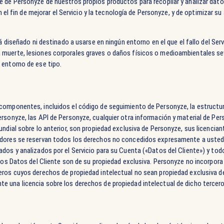
e de Personyze de nuestros propios productos para recopilar y analizar dato
on el fin de mejorar el Servicio y la tecnología de Personyze, y de optimizar s
tá diseñado ni destinado a usarse en ningún entorno en el que el fallo del Serv
 muerte, lesiones corporales graves o daños físicos o medioambientales se
 entorno de ese tipo.
componentes, incluidos el código de seguimiento de Personyze, la estructur
rsonyze, las API de Personyze, cualquier otra información y material de Per
undial sobre lo anterior, son propiedad exclusiva de Personyze, sus licencia
edores se reservan todos los derechos no concedidos expresamente a usted
ados y analizados por el Servicio para su Cuenta («Datos del Cliente») y to
 los Datos del Cliente son de su propiedad exclusiva. Personyze no incorpora 
eros cuyos derechos de propiedad intelectual no sean propiedad exclusiva d
 una licencia sobre los derechos de propiedad intelectual de dicho tercero