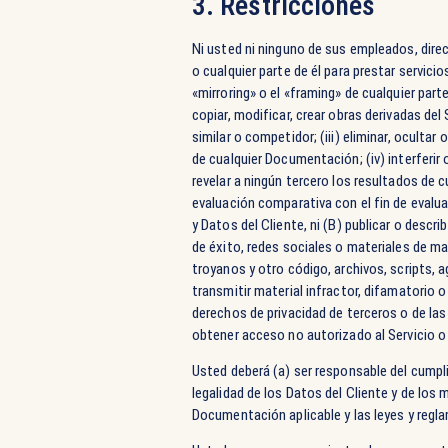
3. Restricciones
Ni usted ni ninguno de sus empleados, direc
o cualquier parte de él para prestar servici
«mirroring» o el «framing» de cualquier parte
copiar, modificar, crear obras derivadas del
similar o competidor; (iii) eliminar, oculta
de cualquier Documentación; (iv) interferir 
revelar a ningún tercero los resultados de c
evaluación comparativa con el fin de evalu
y Datos del Cliente, ni (B) publicar o desc
de éxito, redes sociales o materiales de mar
troyanos y otro código, archivos, scripts, a
transmitir material infractor, difamatorio o 
derechos de privacidad de terceros o de las 
obtener acceso no autorizado al Servicio o
Usted deberá (a) ser responsable del cumpli
legalidad de los Datos del Cliente y de los 
Documentación aplicable y las leyes y reg