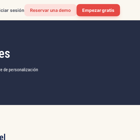
iciar sesión
Reservar una demo
Empezar gratis
es
e de personalización
el