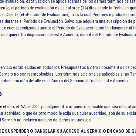
 de evaluación, esta Sección se aplica además de los demás términos de est
rente, el período de evaluación es de catorce (14) días desde la fecha en qu
l Cliente (el «Período de Evaluación»), tras lo cual Personyze podrá desact
as durante el Período de Evaluación. Salvo que adquiera una suscripción de p
 de cuenta realizada durante el Período de Evaluación podrán eliminarse al fi
ualquier otra disposición de este Acuerdo, durante el Período de Evaluación
Servicio establecidas en todos los Presupuestos u otros documentos de ped
l Servicio no son reembolsables. Los términos adicionales aplicables a las Tari
criben con más detalle en el Anexo del Servicio al final de este Acuerdo.
o
el uso, el IVA, el GST y cualquier otro impuesto aplicable que sea obligatori
u actividad, o que de otro modo le exija cualquier autoridad, son de su exclu
l Servicio no incluyen ninguno de dichos impuestos.
E SUSPENDER O CANCELAR SU ACCESO AL SERVICIO EN CASO DE Q