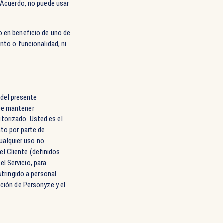
e Acuerdo, no puede usar
o en beneficio de uno de
nto o funcionalidad, ni
d del presente
ebe mantener
torizado. Usted es el
nto por parte de
ualquier uso no
l Cliente (definidos
l Servicio, para
stringido a personal
ación de Personyze y el