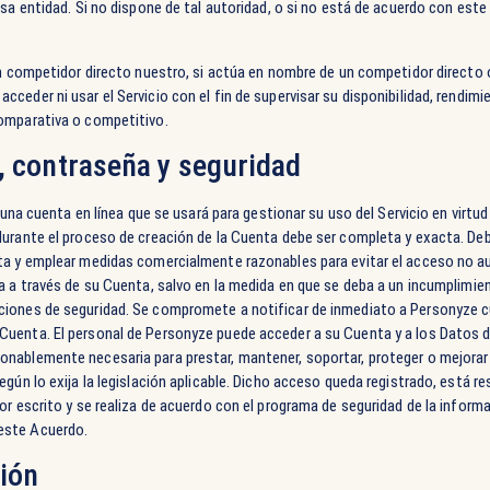
esa entidad. Si no dispone de tal autoridad, o si no está de acuerdo con est
un competidor directo nuestro, si actúa en nombre de un competidor directo 
eder ni usar el Servicio con el fin de supervisar su disponibilidad, rendimie
comparativa o competitivo.
, contraseña y seguridad
r una cuenta en línea que se usará para gestionar su uso del Servicio en virtu
durante el proceso de creación de la Cuenta debe ser completa y exacta. D
ta y emplear medidas comercialmente razonables para evitar el acceso no au
a a través de su Cuenta, salvo en la medida en que se deba a un incumplimie
ciones de seguridad. Se compromete a notificar de inmediato a Personyze c
uenta. El personal de Personyze puede acceder a su Cuenta y a los Datos de
nablemente necesaria para prestar, mantener, soportar, proteger o mejorar e
gún lo exija la legislación aplicable. Dicho acceso queda registrado, está re
or escrito y se realiza de acuerdo con el programa de seguridad de la inform
este Acuerdo.
ción