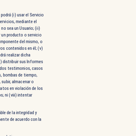
odrá (i) usar el Servicio
servicios, mediante el
 no sea un Usuario; (ii)
r un producto o servicio
r componente del mismo, o
ros contenidos en él; (v)
drá realizar dicha
 distribuir sus Informes
luidos testimonios, casos
nos, bombas de tiempo,
, subir, almacenar o
datos en violación de los
 ni (viii) intentar
le de la integridad y
amente de acuerdo con la