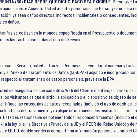
EINTA (30) DÍAS DESDE QUE DICHO PAGO SEA EXIGIBLE.
Personyze ta
xpiración de este Acuerdo. Usted acepta y reconoce que Personyze no será r
ción, ya sean daños directos, indirectos, incidentales o consecuentes, incl
tales daños.
as tarifas se cotizan en la moneda especificada en el Presupuesto o documen
odas las tarifas asociadas al uso del Servicio.
o usar el Servicio, usted autoriza a Personyze a recopilar, almacenar y tratar
o y al Anexo de Tratamiento de Datos (la «DPA») adjunto e incorporado por 
n respecto al tratamiento de datos personales, prevalece la DPA.
sted se asegurará de que cada Sitio Web del Cliente mantenga un aviso de p
a los visitantes de que el sitio, la aplicación o el dispositivo es objeto de s
identifique las categorías de datos recopilados (incluido el uso de cookies, i
iba los fines del tratamiento y explique cómo pueden los visitantes ejercer l
a). Usted es responsable de obtener todos los consentimientos (incluido el
ja la ley, p. ej. la Directiva ePrivacy de la UE y el PECR del Reino Unido) y de
s de EE. UU. de «No vender ni compartir mi información personal», como el Gl