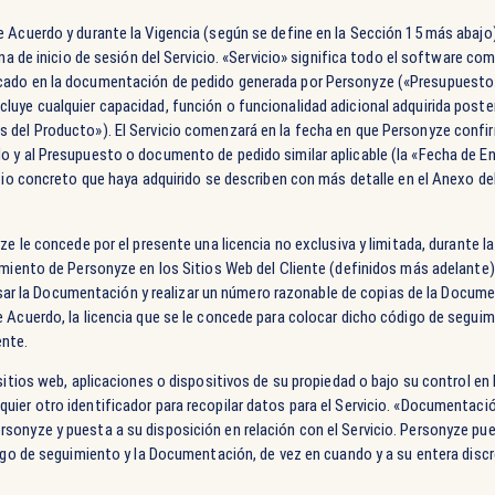
e Acuerdo y durante la Vigencia (según se define en la Sección 15 más abajo
ina de inicio de sesión del Servicio. «Servicio» significa todo el software co
ado en la documentación de pedido generada por Personyze («Presupuesto») 
luye cualquier capacidad, función o funcionalidad adicional adquirida post
s del Producto»). El Servicio comenzará en la fecha en que Personyze conf
o y al Presupuesto o documento de pedido similar aplicable (la «Fecha de En
cio concreto que haya adquirido se describen con más detalle en el Anexo del 
ze le concede por el presente una licencia no exclusiva y limitada, durante l
imiento de Personyze en los Sitios Web del Cliente (definidos más adelante) 
) usar la Documentación y realizar un número razonable de copias de la Docume
 Acuerdo, la licencia que se le concede para colocar dicho código de seguim
nte.
sitios web, aplicaciones o dispositivos de su propiedad o bajo su control en 
ier otro identificador para recopilar datos para el Servicio. «Documentación
sonyze y puesta a su disposición en relación con el Servicio. Personyze pue
digo de seguimiento y la Documentación, de vez en cuando y a su entera discr