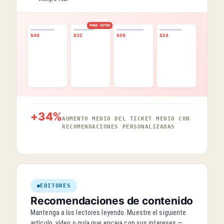
Recién
Más de 300
publicado
lecturas hoy
Tendencia
PARA USTED
Actualización de
Análisis de RV
Lanzamiento de
$48
$32
$59
$24
ciberseguridad
SpaceX
+34%
AUMENTO MEDIO DEL TICKET MEDIO CON
RECOMENDACIONES PERSONALIZADAS
EDITORES
Recomendaciones de contenido
Mantenga a los lectores leyendo. Muestre el siguiente
artículo, vídeo o guía que encaja con sus intereses —