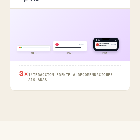
9:41
Selecciones
S
9:14
ahora
para usted
WEB
EMAIL
PUSH
3×
INTERACCIÓN FRENTE A RECOMENDACIONES
AISLADAS