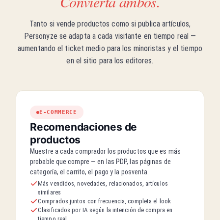
Convierta ambos.
Science Daily
Tanto si vende productos como si publica artículos,
Personyze se adapta a cada visitante en tiempo real —
Lógica colectiva
aumentando el ticket medio para los minoristas y el tiempo
Tendencia ahora
en el sitio para los editores.
1.
Nueva tecnología de baterías para VE
2.
Regulación de las criptomonedas
3.
Fecha de la misión a Marte
E-COMMERCE
Promoción segmentada
Recomendaciones de
Tarjeta SD de nivel profesional
productos
Ahorre un 20% hoy
Muestre a cada comprador los productos que es más
Comprar ahora
probable que compre — en las PDP, las páginas de
categoría, el carrito, el pago y la posventa.
Más vendidos, novedades, relacionados, artículos
similares
Algoritmo de contenido
Lo más leído en Tecnología
Comprados juntos con frecuencia, completa el look
Clasificados por IA según la intención de compra en
tiempo real