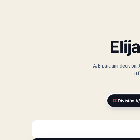
Elij
A/B para una decisión. 
di
División A