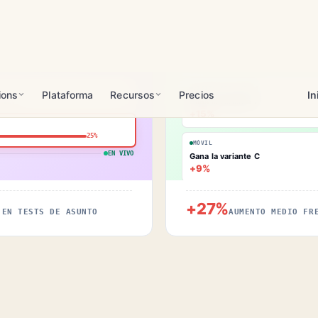
Desgloses del aumento por seg
Salvaguardas estadísticas en c
VISITANTES NUEVOS
Gana la variante A
21%
+15%
25%
MÓVIL
EN VIVO
Gana la variante C
+9%
+27%
 EN TESTS DE ASUNTO
AUMENTO MEDIO FR