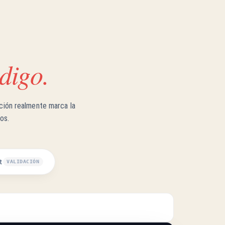
digo.
ación realmente marca la
os.
t
VALIDACIÓN