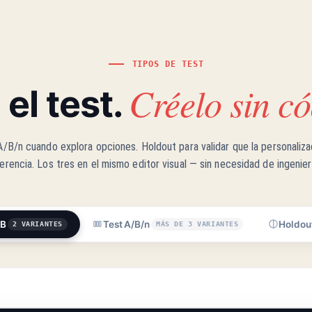
TIPOS DE TEST
Créelo sin có
a el test.
A/B/n cuando explora opciones. Holdout para validar que la personaliz
ferencia. Los tres en el mismo editor visual — sin necesidad de ingenier
/B
Test A/B/n
Holdou
2 VARIANTES
MÁS DE 3 VARIANTES