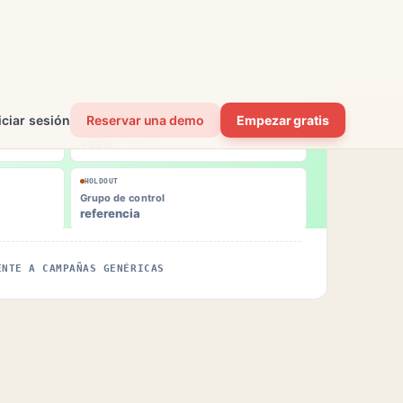
mento
ada despliegue
RECURRENTES
Gana la variante B
+22%
HOLDOUT
Grupo de control
referencia
ENTE A CAMPAÑAS GENÉRICAS