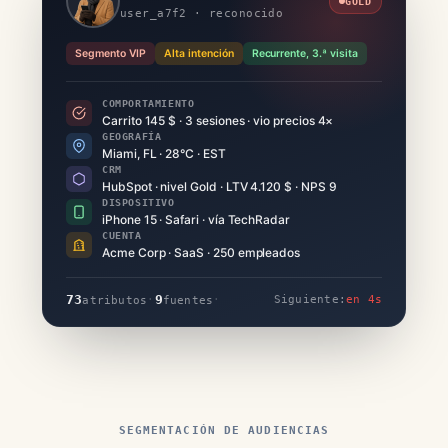
GOLD
user_a7f2 · reconocido
Segmento VIP
Alta intención
Recurrente, 3.ª visita
COMPORTAMIENTO
Carrito 145 $ · 3 sesiones · vio precios 4×
GEOGRAFÍA
Miami, FL · 28°C · EST
CRM
HubSpot · nivel Gold · LTV 4.120 $ · NPS 9
DISPOSITIVO
iPhone 15 · Safari · vía TechRadar
CUENTA
Acme Corp · SaaS · 250 empleados
73
9
·
·
Siguiente:
en 4s
atributos
fuentes
SEGMENTACIÓN DE AUDIENCIAS