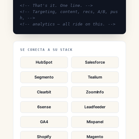
<!-- That's it. One line. -->
<!-- Targeting, content, recs, A/B, pus
h, -->
<!-- analytics — all ride on this. -->
SE CONECTA A SU STACK
HubSpot
Salesforce
Segmento
Tealium
Clearbit
ZoomInfo
6sense
Leadfeeder
GA4
Mixpanel
Shopify
Magento