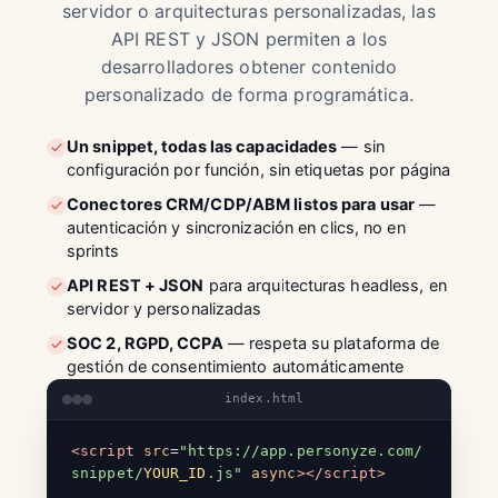
servidor o arquitecturas personalizadas, las
API REST y JSON permiten a los
desarrolladores obtener contenido
personalizado de forma programática.
Un snippet, todas las capacidades
— sin
configuración por función, sin etiquetas por página
Conectores CRM/CDP/ABM listos para usar
—
autenticación y sincronización en clics, no en
sprints
API REST + JSON
para arquitecturas headless, en
servidor y personalizadas
SOC 2, RGPD, CCPA
— respeta su plataforma de
gestión de consentimiento automáticamente
index.html
<script
src
=
"https://app.personyze.com/
snippet/
YOUR_ID
.js"
async
></script>