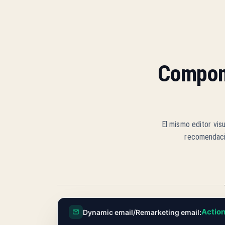
Compon
El mismo editor vis
recomendacio