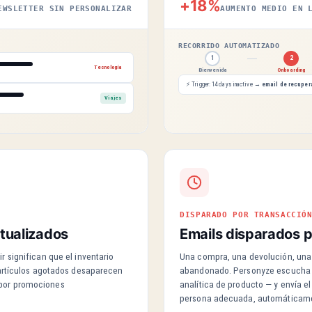
+18%
EWSLETTER SIN PERSONALIZAR
AUMENTO MEDIO EN 
RECORRIDO AUTOMATIZADO
1
2
Tecnología
Bienvenida
Onboarding
⚡ Trigger: 14 days inactive →
email de recuper
Viajes
DISPARADO POR TRANSACCIÓ
ctualizados
Emails disparados p
r significan que el inventario
Una compra, una devolución, una 
s artículos agotados desaparecen
abandonado. Personyze escucha l
 por promociones
analítica de producto — y envía e
persona adecuada, automáticam