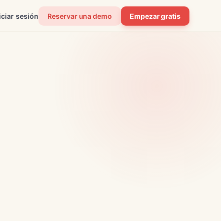
iciar sesión
Reservar una demo
Empezar gratis