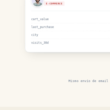
E-COMMERCE
cart_value
last_purchase
city
visits_30d
Mismo envío de emai