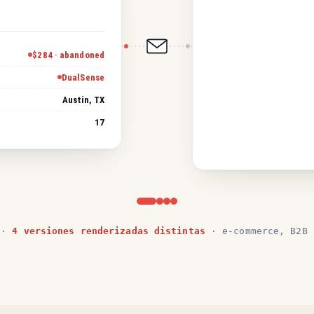
$284 · abandoned
DualSense
Austin, TX
17
l ·
4 versiones renderizadas distintas
· e-commerce, B2B 