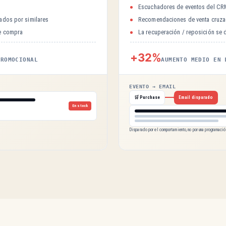
Escuchadores de eventos del CRM
tados por similares
Recomendaciones de venta cruza
de compra
La recuperación / reposición se
+32%
PROMOCIONAL
AUMENTO MEDIO EN 
EVENTO → EMAIL
🛒 Purchase
Email disparado
En stock
Disparado por el comportamiento, no por una programació