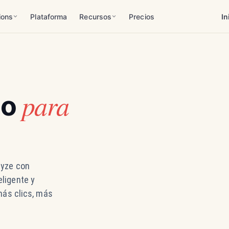
ions
Plataforma
Recursos
Precios
In
para
do
nyze con
ligente y
más clics, más