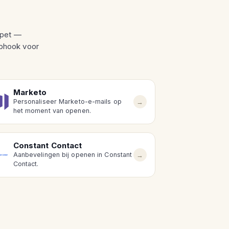
ppet —
bhook voor
Marketo
→
Personaliseer Marketo-e-mails op
het moment van openen.
Constant Contact
→
Aanbevelingen bij openen in Constant
Contact.