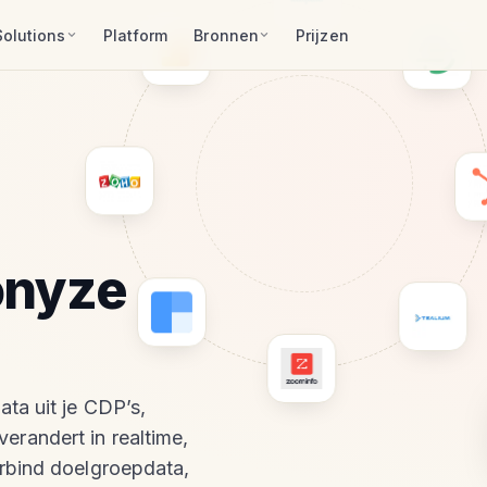
Solutions
Platform
Bronnen
Prijzen
onyze
ta uit je CDP’s,
randert in realtime,
erbind doelgroepdata,