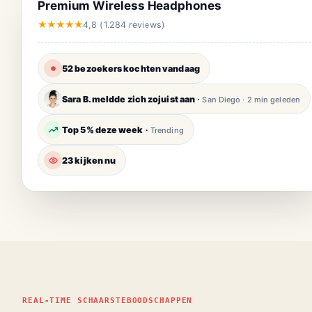
Premium Wireless Headphones
★★★★★
4,8 (1.284 reviews)
52 bezoekers kochten vandaag
Sara B. meldde zich zojuist aan
·
San Diego · 2 min geleden
Top 5% deze week
·
Trending
23 kijken nu
REAL-TIME SCHAARSTEBOODSCHAPPEN