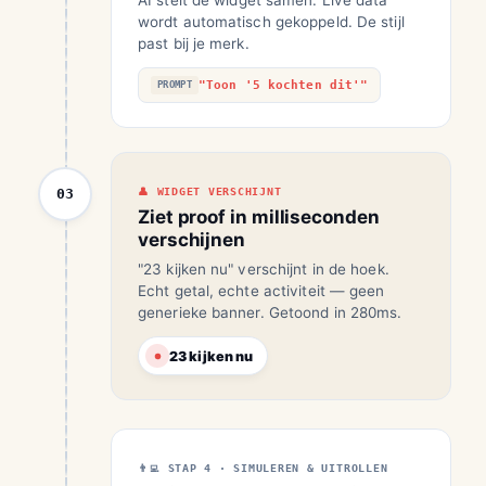
AI stelt de widget samen. Live data
wordt automatisch gekoppeld. De stijl
past bij je merk.
"Toon '5 kochten dit'"
PROMPT
03
WIDGET VERSCHIJNT
Ziet proof in milliseconden
verschijnen
"23 kijken nu" verschijnt in de hoek.
Echt getal, echte activiteit — geen
generieke banner. Getoond in 280ms.
23 kijken nu
STAP 4 · SIMULEREN & UITROLLEN