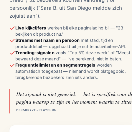
breed ("52 bezoekers kochten vandaag") of
persoonlijk ("Sara B. uit San Diego meldde zich
zojuist aan").
Live kijkcijfers
werken bij elke paginalading bij — "23
bekijken dit product nu."
Streams met naam en persoon
met stad, tijd en
productdetail — opgehaald uit je echte activiteiten-API.
Trending-signalen
zoals "Top 5% deze week" of "Meest
bewaard deze maand" — live berekend, niet in batch.
Frequentielimieten en segmentregels
worden
automatisch toegepast — niemand wordt platgegooid,
terugkerende bezoekers zien iets anders.
Het signaal is niet generiek — het is specifiek voor d
pagina waarop ze zijn en het moment waarin ze zitte
PERSONYZE-PLAYBOOK