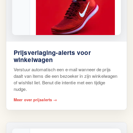
Goed nieuws, John!
Prijsverlaging-alerts voor
De Red Runners die je in je winkelwagen
winkelwagen
liet, zijn nu in de aanbieding.
Verstuur automatisch een e-mail wanneer de prijs
Terug naar winkelwagen
daalt van items die een bezoeker in zijn winkelwagen
of wishlist liet. Benut die intentie met een tijdige
nudge.
Meer over prijsalerts →