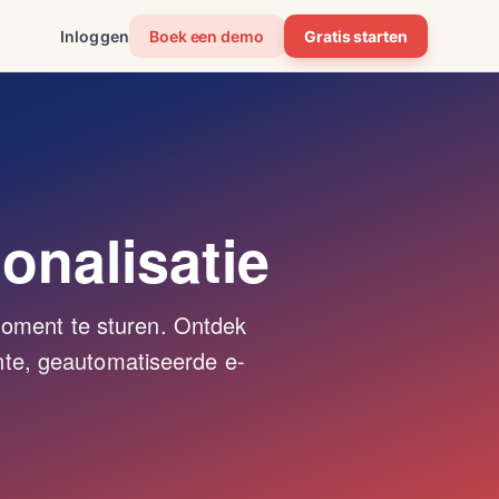
Inloggen
Boek een demo
Gratis starten
onalisatie
 moment te sturen. Ontdek
ante, geautomatiseerde e-