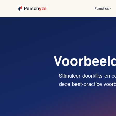
Person
yze
Functies
Voorbeeld
Stimuleer doorkliks en c
deze best-practice voorb