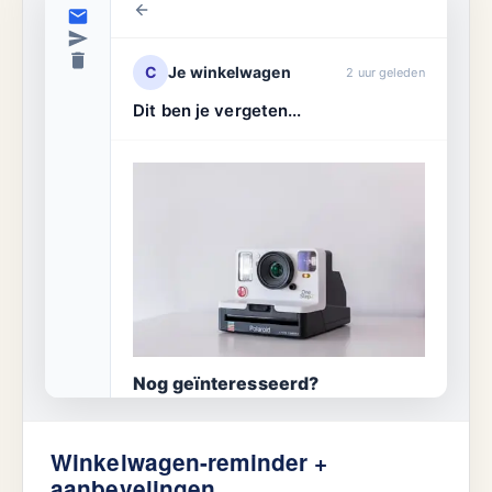
C
Je winkelwagen
2 uur geleden
Dit ben je vergeten...
Nog geïnteresseerd?
Je camera staat klaar.
+ We vonden bijpassende lenzen!
Winkelwagen-reminder +
aanbevelingen
Winkelwagen herstellen