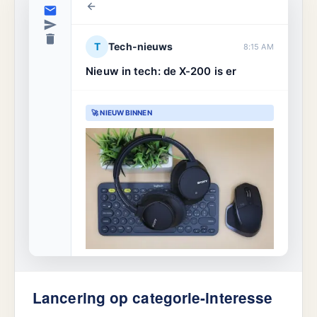
T
Tech-nieuws
8:15 AM
Nieuw in tech: de X-200 is er
🚀 NIEUW BINNEN
Voor techliefhebbers
Omdat je dol bent op gadgets, dachten
Lancering op categorie-interesse
we dat je hier als eerste toegang toe
wilde.