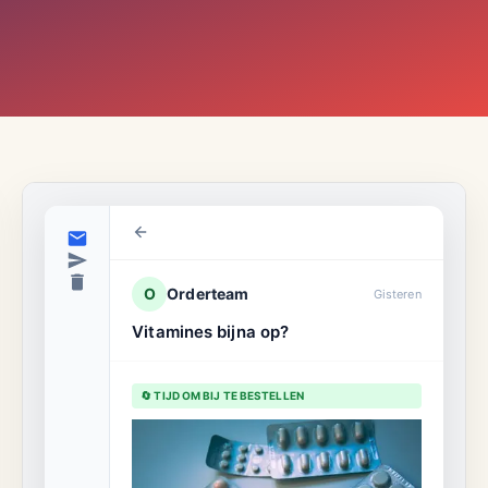
O
Orderteam
Gisteren
Vitamines bijna op?
🔄 TIJD OM BIJ TE BESTELLEN