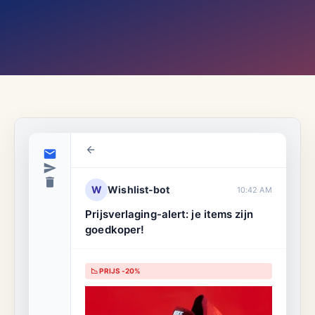
W
Wishlist-bot
10:42 AM
Prijsverlaging-alert: je items zijn
goedkoper!
📉 PRIJS -20%