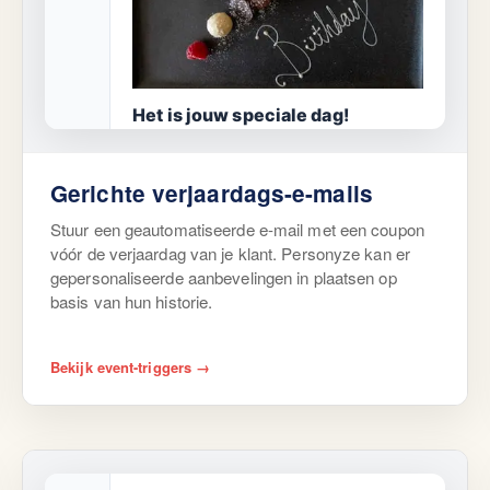
Het is jouw speciale dag!
Geniet van een coupon van 15% geldig
op je favoriete categorieën op basis van
Gerichte verjaardags-e-mails
je historie.
Stuur een geautomatiseerde e-mail met een coupon
Cadeau claimen
vóór de verjaardag van je klant. Personyze kan er
gepersonaliseerde aanbevelingen in plaatsen op
basis van hun historie.
Bekijk event-triggers →