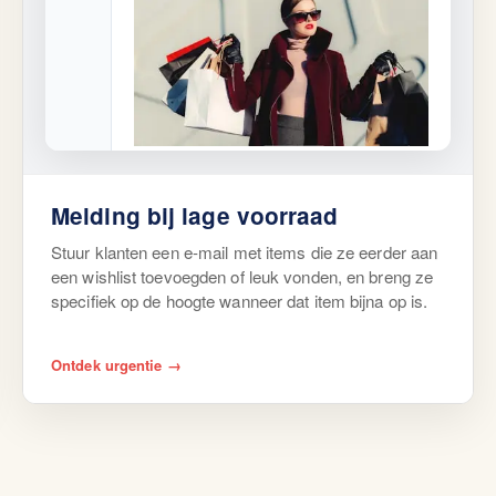
Mis het niet
Een item dat je leuk vond, is bijna
Melding bij lage voorraad
uitverkocht. Wees er snel bij voordat het
weg is.
Stuur klanten een e-mail met items die ze eerder aan
een wishlist toevoegden of leuk vonden, en breng ze
Koop nu
specifiek op de hoogte wanneer dat item bijna op is.
Ontdek urgentie →