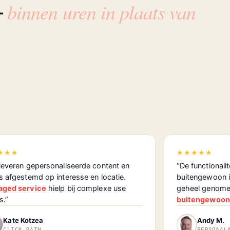
binnen uren in plaats van
—
★★★
★★★★★
leveren gepersonaliseerde content en
“De functionalit
s afgestemd op interesse en locatie.
buitengewoon 
ged service
hielp bij complexe use
geheel genome
s.”
buitengewoon
Kate Kotzea
Andy M.
CLICK RAIN
PERSONAL