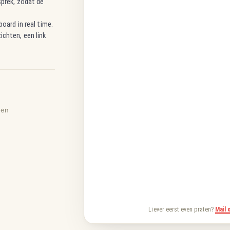
sprek, zodat de
oard in real time.
chten, een link
ten
Liever eerst even praten?
Mail 