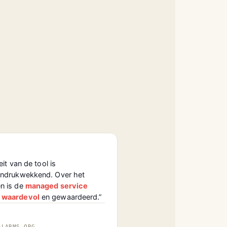
eit van de tool is
indrukwekkend. Over het
n is de
managed service
 waardevol
en gewaardeerd.”
ALARMS.ORG