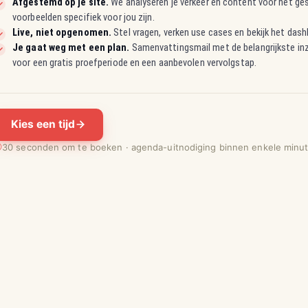
Afgestemd op je site.
We analyseren je verkeer en content vóór het ge
voorbeelden specifiek voor jou zijn.
Live, niet opgenomen.
Stel vragen, verken use cases en bekijk het dashb
Je gaat weg met een plan.
Samenvattingsmail met de belangrijkste inzi
voor een gratis proefperiode en een aanbevolen vervolgstap.
Kies een tijd
30 seconden om te boeken · agenda-uitnodiging binnen enkele minu