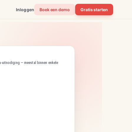
Inloggen
Boek een demo
Gratis starten
da-uitnodiging — meestal binnen enkele