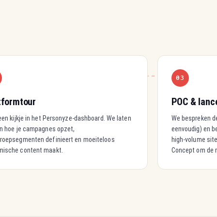
03
tformtour
POC & lanc
 een kijkje in het Personyze-dashboard. We laten
We bespreken de
en hoe je campagnes opzet,
eenvoudig) en b
roepsegmenten definieert en moeiteloos
high-volume site
mische content maakt.
Concept om de re