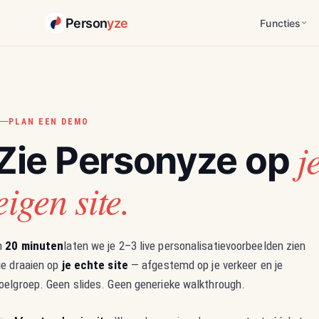
Person
yze
Functies
PLAN EEN DEMO
j
Zie Personyze op
eigen site.
n
20 minuten
laten we je 2–3 live personalisatievoorbeelden zien
ie draaien op
je echte site
— afgestemd op je verkeer en je
oelgroep. Geen slides. Geen generieke walkthrough.