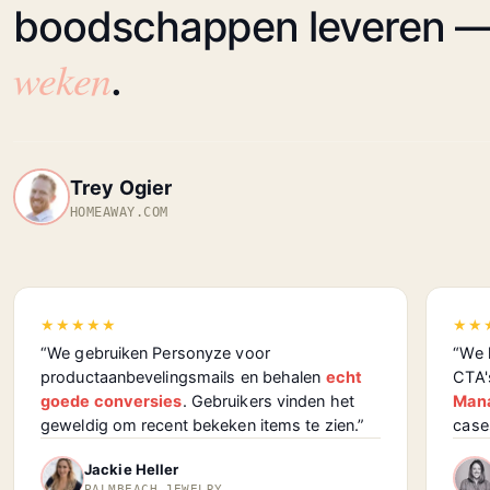
boodschappen leveren 
weken
.
Trey Ogier
HOMEAWAY.COM
★★★★★
★★
“We gebruiken Personyze voor
“We 
productaanbevelingsmails en behalen
echt
CTA'
goede conversies
. Gebruikers vinden het
Mana
geweldig om recent bekeken items te zien.”
case
Jackie Heller
PALMBEACH JEWELRY