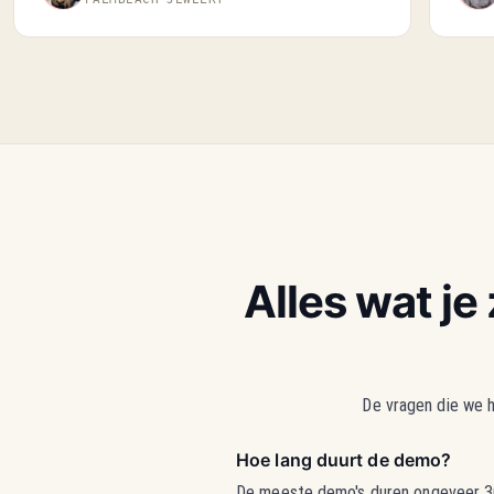
Alles wat j
De vragen die we 
Hoe lang duurt de demo?
De meeste demo's duren ongeveer 30