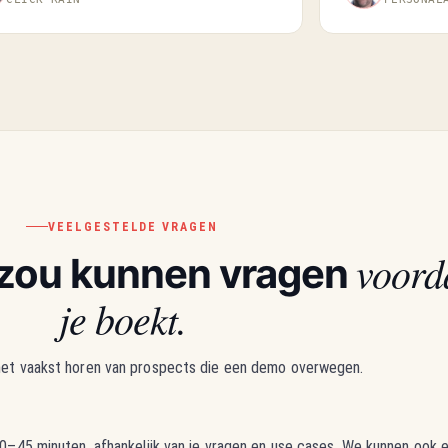
VEELGESTELDE VRAGEN
voord
e zou kunnen vragen
je boekt.
het vaakst horen van prospects die een demo overwegen.
–45 minuten, afhankelijk van je vragen en use cases. We kunnen ook 