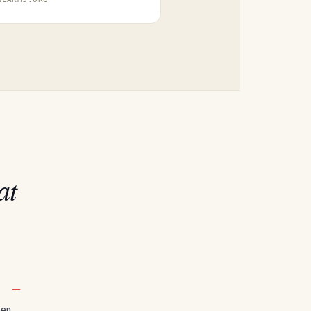
at
een