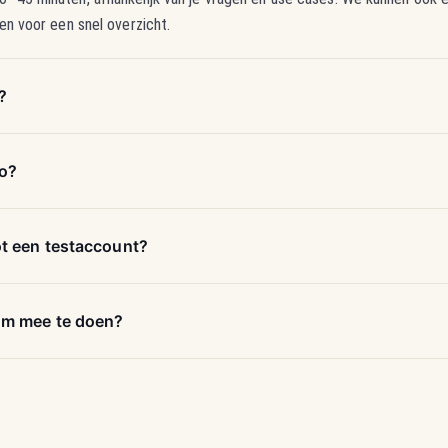
en voor een snel overzicht.
?
mo?
ot een testaccount?
om mee te doen?