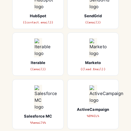
HubSpot
SendGrid
{{contact.email}}
{{email}}
Iterable
Marketo
{{email}}
{{lead.Email}}
ActiveCampaign
Salesforce MC
%EMAIL%
%%email%%