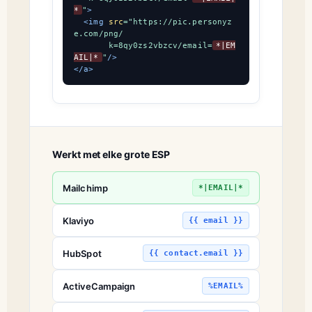
*
"
>
<img
src
=
"https://pic.personyz
e.com/png/

       k=8qy0zs2vbzcv/email=
*|EM
AIL|*
"
/>
</a>
Werkt met elke grote ESP
Mailchimp
*|EMAIL|*
Klaviyo
{{ email }}
HubSpot
{{ contact.email }}
ActiveCampaign
%EMAIL%