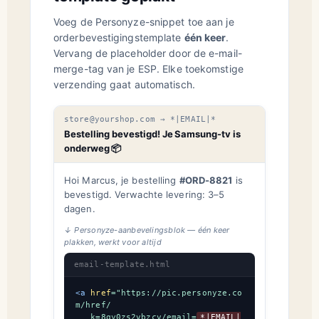
Voeg de Personyze-snippet toe aan je
orderbevestigingstemplate
één keer
.
Vervang de placeholder door de e-mail-
merge-tag van je ESP. Elke toekomstige
verzending gaat automatisch.
store@yourshop.com → *|EMAIL|*
Bestelling bevestigd! Je Samsung-tv is
onderweg 📦
Hoi Marcus, je bestelling
#ORD-8821
is
bevestigd. Verwachte levering: 3–5
dagen.
↓ Personyze-aanbevelingsblok — één keer
plakken, werkt voor altijd
email-template.html
<a
href
=
"https://pic.personyze.co
m/href/

   k=8qy0zs2vbzcv/email=
*|EMAIL|