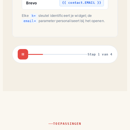
Brevo
{{ contact.EMAIL }}
Elke
sleutel identificeert je widget; de
k=
parameter personaliseert bij het openen.
email=
Stap 1 van 4
TOEPASSINGEN