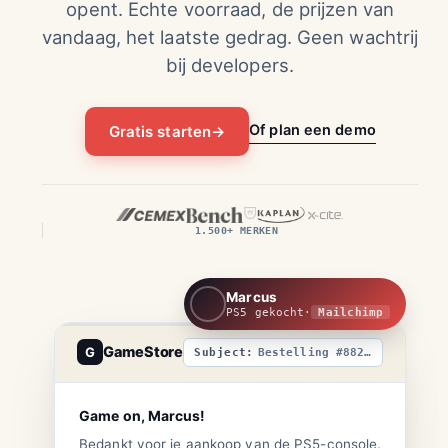
opent. Echte voorraad, de prijzen van
vandaag, het laatste gedrag. Geen wachtrij
bij developers.
Of plan een demo
Gratis starten
→
1.500+ MERKEN
Marcus
PS5 gekocht
·
Mailchimp
GameStore
G
Bestelling #8821 bevestigd
Game on, Marcus!
Bedankt voor je aankoop van de PS5-console.