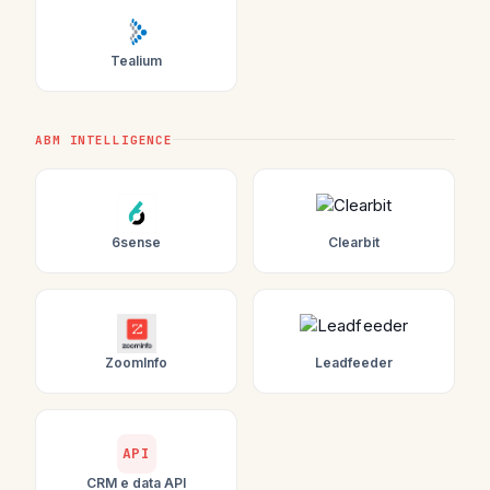
Tealium
ABM INTELLIGENCE
6sense
Clearbit
ZoomInfo
Leadfeeder
API
CRM e data API