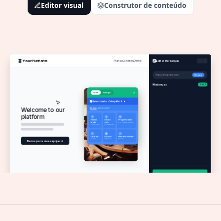
Editor visual
Construtor de conteúdo
YourPlatform
Planos
Clientes
Demo
Editor Personyze
https://shopnow.com/
Vá mais
Mudanças
0 of 0
×
Editar
Navegar
Selecionado: Cabeçalho 1 ▼
✓
Welcome to our
Básico
Layout
Inserir
platform
✎
●
⚙
Editar
Editor
Propriedades
texto
rich
Cor e espaçamento
Texto inline
Formatação
+
🗑
⤢
Duplicar
Excluir
Redimensionar
Copiar
Remover
Escala
Demo para sua equipe →
Salvar campanha