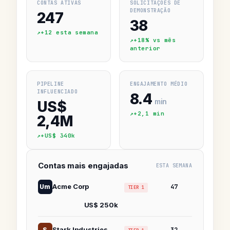
CONTAS ATIVAS
SOLICITAÇÕES DE
DEMONSTRAÇÃO
247
38
+12 esta semana
+18% vs mês
anterior
PIPELINE
ENGAJAMENTO MÉDIO
INFLUENCIADO
8.4
min
US$
+2,1 min
2,4M
+US$ 340k
Contas mais engajadas
ESTA SEMANA
Acme Corp
Um
47
TIER 1
US$ 250k
Stark Industries
S
32