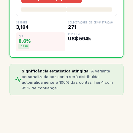
SESSÕES
SOLICITAÇÕES DE DEMONSTRAÇÃO
3,164
271
PIPELINE
CVR
US$ 594k
8.6%
+187%
Significância estatística atingida.
A variante
personalizada por conta será distribuída
automaticamente a 100% das contas Tier-1 com
95% de confiança.