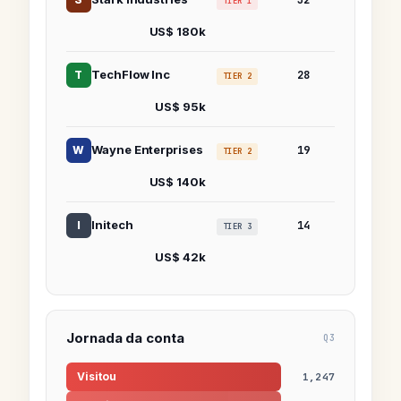
TIER 1
US$ 180k
TechFlow Inc
T
28
TIER 2
US$ 95k
Wayne Enterprises
W
19
TIER 2
US$ 140k
Initech
I
14
TIER 3
US$ 42k
Jornada da conta
Q3
Visitou
1,247