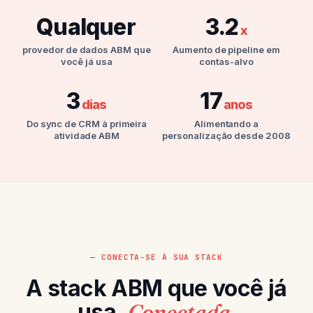
Qualquer
3.2
x
provedor de dados ABM que
Aumento de pipeline em
você já usa
contas-alvo
3
17
dias
anos
Do sync de CRM à primeira
Alimentando a
atividade ABM
personalização desde 2008
— CONECTA-SE À SUA STACK
A stack ABM que você já
usa.
Conectada.