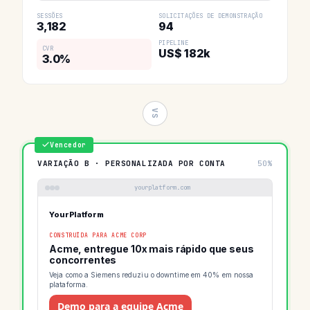
SESSÕES
SOLICITAÇÕES DE DEMONSTRAÇÃO
3,182
94
PIPELINE
CVR
US$ 182k
3.0%
VS
Vencedor
VARIAÇÃO B · PERSONALIZADA POR CONTA
50%
yourplatform.com
YourPlatform
CONSTRUÍDA PARA ACME CORP
Acme, entregue 10x mais rápido que seus
concorrentes
Veja como a Siemens reduziu o downtime em 40% em nossa
plataforma.
Demo para a equipe Acme