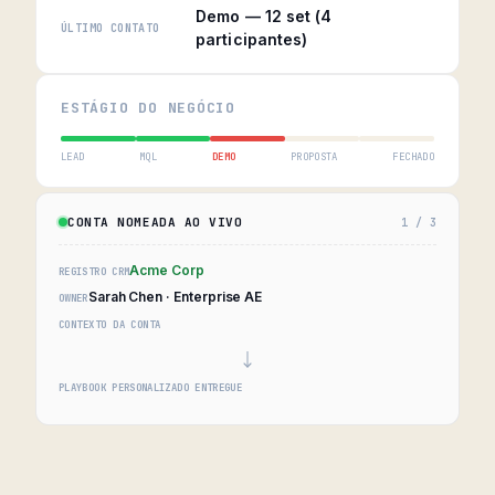
Demo — 12 set (4
ÚLTIMO CONTATO
participantes)
ESTÁGIO DO NEGÓCIO
LEAD
MQL
DEMO
PROPOSTA
FECHADO
CONTA NOMEADA AO VIVO
1 / 3
Acme Corp
REGISTRO CRM
Sarah Chen · Enterprise AE
OWNER
CONTEXTO DA CONTA
PLAYBOOK PERSONALIZADO ENTREGUE