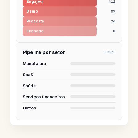
Engajou
412
Demo
87
Proposta
24
Fechado
8
Pipeline por setor
SEMPRE
US$ 840k · 32%
Manufatura
US$ 735k · 28%
SaaS
US$ 472k · 18%
Saúde
US$ 393k · 15%
Serviços financeiros
US$ 184k · 7%
Outros