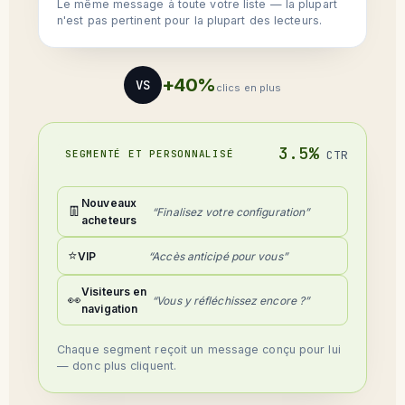
Le même message à toute votre liste — la plupart
n'est pas pertinent pour la plupart des lecteurs.
+40%
VS
clics en plus
3.5%
SEGMENTÉ ET PERSONNALISÉ
CTR
Nouveaux
👖
“Finalisez votre configuration”
acheteurs
⭐
VIP
“Accès anticipé pour vous”
Visiteurs en
👀
“Vous y réfléchissez encore ?”
navigation
Chaque segment reçoit un message conçu pour lui
— donc plus cliquent.