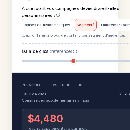
À quel point vos campagnes deviendraient-elles
personnalisées ?
Balises de fusion basiques
Segmenté
Entièrement per
p. ex. différents blocs de contenu par segment d'audience.
Gain de clics
(référence)
PERSONNALISÉ VS. GÉNÉRIQUE
Taux de clics
2.50
Commandes supplémentaires / mois
$4,480
revenu supplémentaire par mois