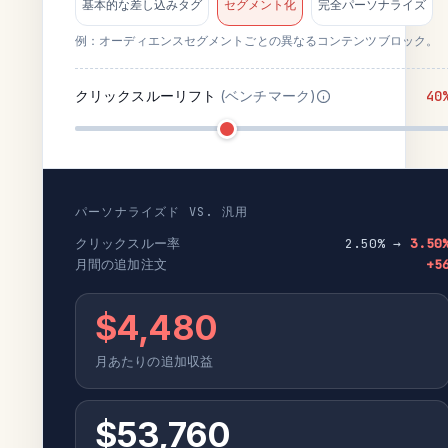
基本的な差し込みタグ
セグメント化
完全パーソナライズ
例：オーディエンスセグメントごとの異なるコンテンツブロック。
クリックスルーリフト
(ベンチマーク)
40
パーソナライズド VS. 汎用
クリックスルー率
2.50% →
3.50
月間の追加注文
+5
$4,480
月あたりの追加収益
$53,760