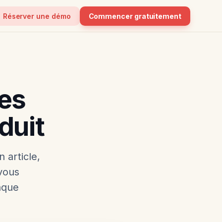
Réserver une démo
Commencer gratuitement
es
duit
 article,
vous
aque