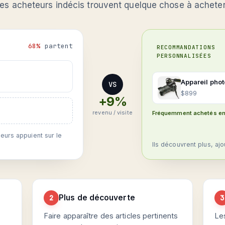
les acheteurs indécis trouvent quelque chose à acheter
68%
partent
RECOMMANDATIONS
PERSONNALISÉES
Appareil phot
VS
$899
+9%
revenu / visite
Fréquemment achetés e
eurs appuient sur le
Ils découvrent plus, ajo
Plus de découverte
2
3
Faire apparaître des articles pertinents
Le