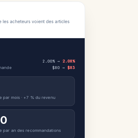
les acheteurs voient des articles
2.00% →
2.08%
mande
$80 →
$83
0
e par mois · +7 % du revenu
00
re par an des recommandations