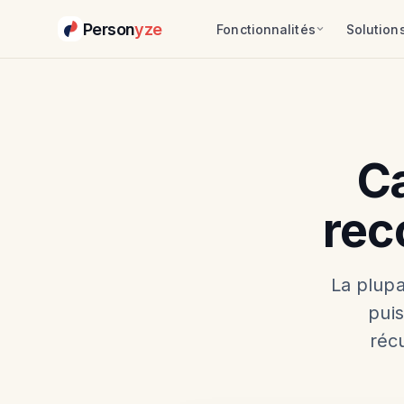
Person
yze
Fonctionnalités
Solution
Ca
rec
La plupa
pui
réc