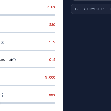
2.0%
+4,1 % conversion · 
$80
e
1.5
urd'hui
0.4
5,000
t
55%