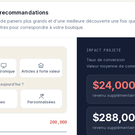
e recommandations
e paniers plus grands et d'une meilleure découverte une fois que 
ètres pour correspondre à votre boutique.
IMPACT PROJETÉ
Taux de conversion
Valeur moyenne de com
tronique
Articles à forte valeur
$24,00
aujourd'hui ?
revenu supplémentair
ues
Personnalisées
$288,0
200,000
revenu supplémentai