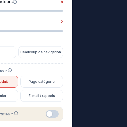
heteurs
6
2
e
Beaucoup de navigation
ons ?
oduit
Page catégorie
nier
E-mail / rappels
rticles ?