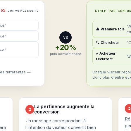
.5%
convertissent
CIBLÉ PAR COMPO
que”
“N
👤 Première fois
co
que”
VS
🔍 Chercheur
“C
+20%
que”
⭐ Acheteur
plus convertissent
“B
récurrent
rès différentes —
Chaque visiteur reço
donc plus d'entre eux
La pertinence augmente la
3
2
conversion
Ré
Un message correspondant à
pen
fera
l'intention du visiteur convertit bien