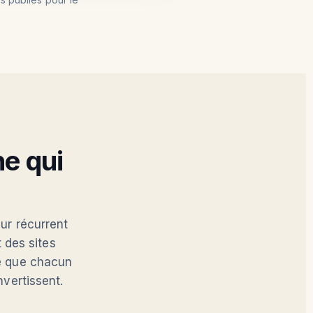
e qui
eur récurrent
 des sites
ie que chacun
nvertissent.