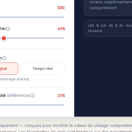
revenu supplémentaire
$80
comportement
+20 % sur 60 % du tra
ler
60%
revenus
 ?
gnal
Temps réel
storique d'achat.
iblé
(référence)
20%
niquement — conçues pour montrer la valeur du ciblage comportem
ormance. Les fourchettes de gain sont fondées sur des benchmark