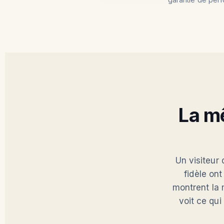
La m
Un visiteur 
fidèle on
montrent la 
voit ce qui