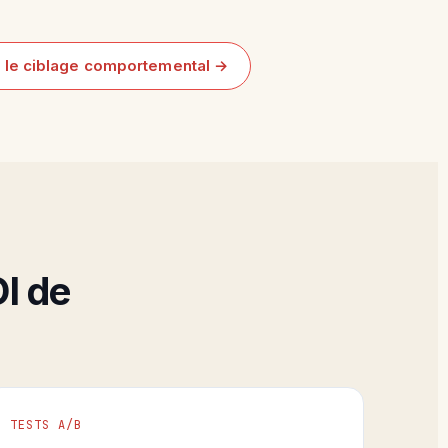
r le ciblage comportemental →
OI de
TESTS A/B