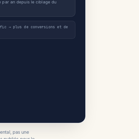
 par an depuis le ciblage du
fic → plus de conversions et de
ental, pas une
s publiés pour le