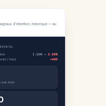
ignaux d'intention, historique — au
TEMENTAL
éré
2.50% →
2.80%
ires / mois
+600
0
e par mois
0