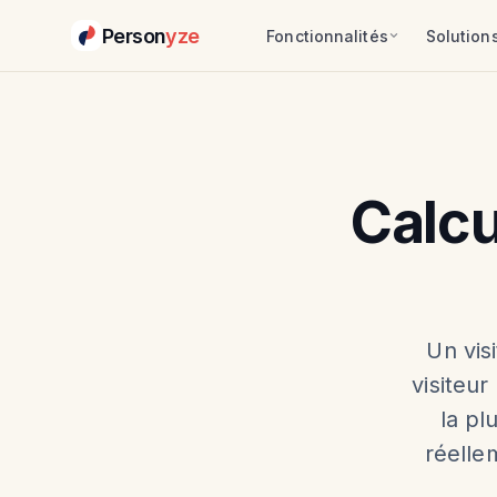
Person
yze
Fonctionnalités
Solution
Calcu
Un vis
visiteu
la pl
réelle