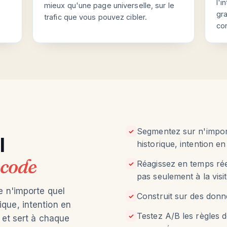
l'i
mieux qu'une page universelle, sur le
gra
trafic que vous pouvez cibler.
co
Segmentez sur n'impor
✓
l
historique, intention en
 code
Réagissez en temps ré
✓
pas seulement à la visit
e n'importe quel
Construit sur des donné
✓
que, intention en
Testez A/B les règles d
✓
 et sert à chaque