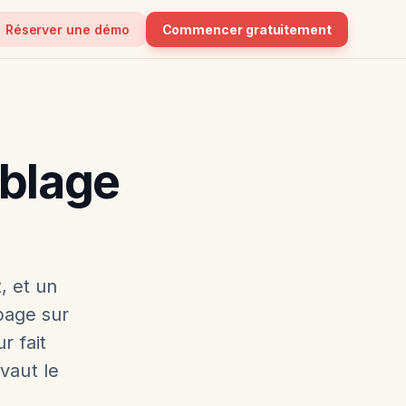
Réserver une démo
Commencer gratuitement
iblage
, et un
page sur
r fait
vaut le