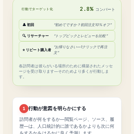
2.8%
行動でターゲット化
コンバート
👤 初回
“初めてですか？初回注文10%オフ”
🔍 リサーチャー
“トップピックとレビューを比較”
“お帰りなさい—1クリックで再注
⭐ リピート購入者
文”
各訪問者は彼らがいる場所のために構築されたメッセ
ージを受け取ります—そのためより多くが行動しま
す。
行動が意図を明らかにする
1
訪問者が何をするか—閲覧ページ、ソース、履
歴—は、人口統計的に誰であるかよりも次に何
をするかをはるかに良く予測します。