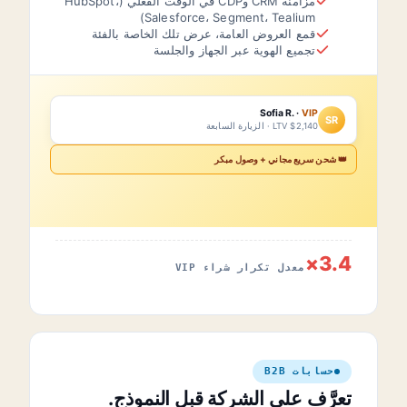
مزامنة CRM وCDP في الوقت الفعلي (HubSpot،
Salesforce، Segment، Tealium)
قمع العروض العامة، عرض تلك الخاصة بالفئة
تجميع الهوية عبر الجهاز والجلسة
Sofia R. ·
VIP
SR
LTV $2,140 · الزيارة السابعة
👑 شحن سريع مجاني + وصول مبكر
3.4×
معدل تكرار شراء VIP
حسابات B2B
تعرَّف على الشركة قبل النموذج.