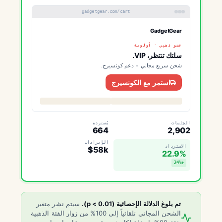
gadgetgear.com/cart
GadgetGear
عضو ذهبي · أولوية
سلتك تنتظر، VIP.
شحن سريع مجاني + دعم كونسيرج.
استمر مع الكونسيرج
الجلسات
مُستردة
664
2,902
الإيرادات
الاسترداد
$58k
22.9%
+24%
تم بلوغ الدلالة الإحصائية (p < 0.01).
سيتم نشر متغير
الشحن المجاني تلقائياً إلى 100% من زوار الفئة الذهبية