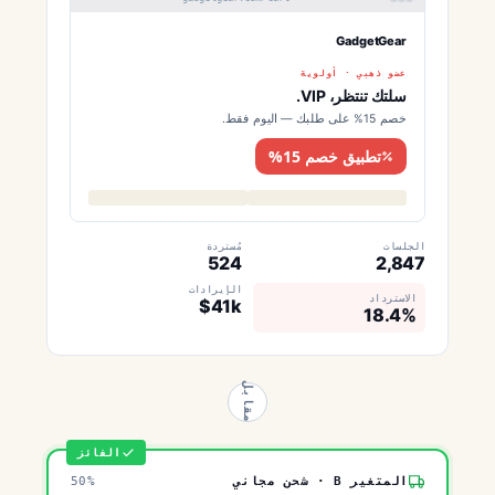
GadgetGear
عضو ذهبي · أولوية
سلتك تنتظر، VIP.
خصم 15% على طلبك — اليوم فقط.
تطبيق خصم 15%
الجلسات
مُستردة
524
2,847
الإيرادات
الاسترداد
$41k
18.4%
مقابل
الفائز
المتغير B · شحن مجاني
50%