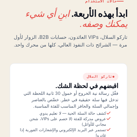
حالات الاستخدام
ابنِ أي شيء
ابدأ بهذه الأربعة.
يمكنك وصفه.
تاركو السلال، VIPs العائدون، حسابات B2B، الزوار لأول
مرة — الشرائح ذات النفوذ العالي، كلها من محرك واحد.
تاركو السلال
اقبضهم في لحظة الشك.
فعِّل رسالة نية الخروج أو خمول 30 ثانية اللحظة التي
تدخل فيها سلة حقيقية في خطر. خصِّص بالعناصر
وإجمالي السلة والحافز المناسب للفئة المناسبة.
كشف حالة السلة الحية — لا تعليم يدوي
عروض مدركة للفئة (لا خصم على VIPs، شحن
مجاني للأوائل)
تستمر عبر البريد الإلكتروني والإشعارات الفورية إذا
غادروا