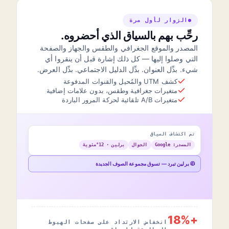
الزوار لأول مرة
رحِّب بهم بالسياق الذي أحضروه.
المصدر والموقع الجغرافي والطقس والجهاز والصفحة
التي وصلوا إليها — كل ذلك إشارة قبل أن ينقروا أي
شيء. بدِّل العنوان. بدِّل الدليل الاجتماعي. بدِّل العرض.
كشف UTM والمُحيل والقنوات المدفوعة
متغيرات جغرافية وطقس، بدون علامات إضافية
متغيرات A/B تلقائية لحركة المرور الباردة
تم اكتشاف السياق
المصدر: Google
الجوال
برلين · 12°مئوية
🧥 برلين تبرد — تسوق مجموعة الصوف الجديدة
+18%
انخفاض الارتداد على صفحات الهبوط