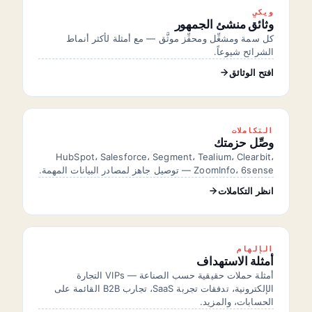
ويكي
وثائق منشئ الجمهور
كل سمة ومشغِّل ومحفِّز موثَّق — مع أمثلة لأكثر أنماط
الشرائح شيوعاً.
افتح الوثائق
التكاملات
وصِّل حزمتك
HubSpot، Salesforce، Segment، Tealium، Clearbit،
ZoomInfo، 6sense — توصيل جاهز لمصادر البيانات المهمة.
انظر التكاملات
الإلهام
أمثلة الاستهداف
أمثلة حملات حقيقية حسب الصناعة — VIPs التجارة
الإلكترونية، تدفقات تجربة SaaS، تجارب B2B القائمة على
الحسابات، والمزيد.