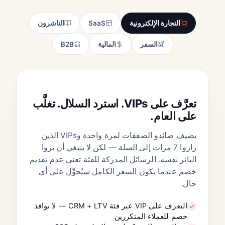
التجارة الإلكترونية
SaaS
الناشرون
السفر
المالية
B2B
التجارة الإلكترونية · الأزياء
تعرَّف على VIPs. استرد السلال. تغلَّب
على العام.
يضيف صائدو الصفقات لمرة واحدة وVIPs الذين
زاروا 7 مرات إلى السلة — لكن لا ينبغي أن يروا
البانر نفسه. الرسائل المدركة للفئة تعني عدم تقديم
خصم عندما يكون السعر الكامل سيُحوِّل على أي
حال.
التعرف على VIP عبر فئة CRM + LTV — لا نوافذ
خصم للعملاء المتكررين