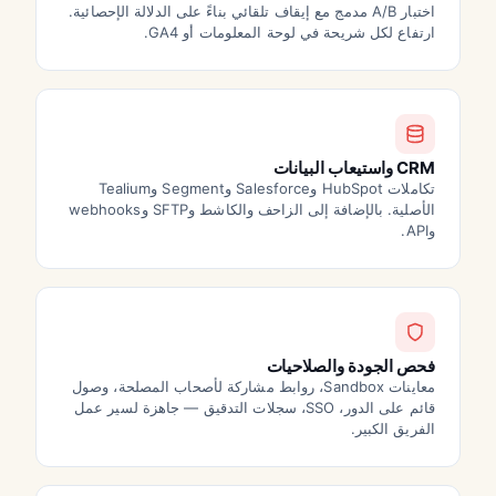
اختبار A/B مدمج مع إيقاف تلقائي بناءً على الدلالة الإحصائية.
ارتفاع لكل شريحة في لوحة المعلومات أو GA4.
CRM واستيعاب البيانات
تكاملات HubSpot وSalesforce وSegment وTealium
الأصلية. بالإضافة إلى الزاحف والكاشط وSFTP وwebhooks
وAPI.
فحص الجودة والصلاحيات
معاينات Sandbox، روابط مشاركة لأصحاب المصلحة، وصول
قائم على الدور، SSO، سجلات التدقيق — جاهزة لسير عمل
الفريق الكبير.