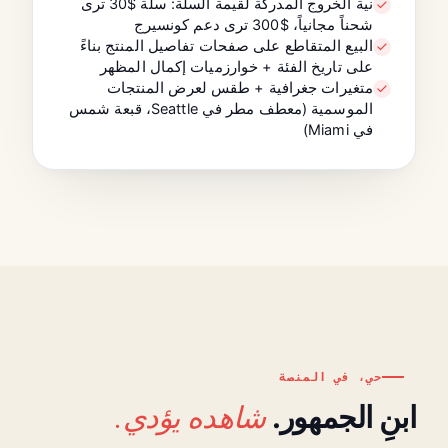
نية الخروج المدركة لقيمة السلة: سلة $30 ترى
شحناً مجانياً، $300 ترى دعم كونسيرج
البيع المتقاطع على صفحات تفاصيل المنتج بناءً
على تاريخ الفئة + خوارزميات إكمال المظهر
متغيرات جغرافية + طقس لعرض المنتجات
الموسمية (معطف مطر في Seattle، قبعة شمس
في Miami)
حي، في المنصة
شاهده يؤدي.
ابنِ الجمهور.