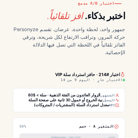
اختبار A/B مدمج
افز تلقائياً.
اختبر بذكاء.
جمهور واحد، لحظة واحدة، عرضان. تقسم Personyze
حركة المرور، وتراقب الارتفاع لكل شريحة، وترقي
الفائز تلقائياً في اللحظة التي تصل فيها الدلالة
الإحصائية.
اختبار #214 · حافز استرداد سلة VIP
الاختبار جارٍ · اليوم 9 من 14
الزوار العائدون من الفئة الذهبية · سلة > $80
الجمهور
نية الخروج أو خمول 30 ثانية على صفحة السلة
المحفِّز
معدل استرداد السلة (المشتريات / المتروكات)
KPI
المتغير A · خصم
50%
gadgetgear.com/cart