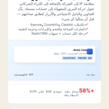
مطابقة IP إلى الشركة بالإضافة إلى الإثراء الشركاتي
تحول حركة المرور المجهولة إلى حسابات مسماة. بدِّل
العناوين والدليل الاجتماعي والأزرار لتطابق صناعتهم —
قبل أن يملأوا أي شيء.
تكاملات Clearbit وZoomInfo و6sense
إشارات الصناعة والحجم والإيرادات وحزمة التقنية
رحلة لكل حساب + تنبيهات Slack/CRM
Acme Corp.
الخدمات اللوجستية · 1,200 موظف
SALESFORCE
FORTUNE 500
مطابقة
ICP اللوجستيات
+58%
معدل ملء نموذج B2B على ICPS
المطابقة