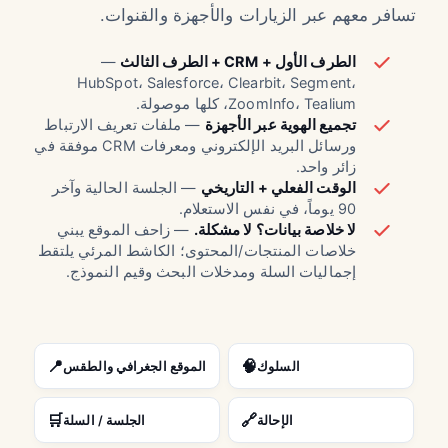
تسافر معهم عبر الزيارات والأجهزة والقنوات.
الطرف الأول + CRM + الطرف الثالث
—
HubSpot، Salesforce، Clearbit، Segment،
ZoomInfo، Tealium، كلها موصولة.
تجميع الهوية عبر الأجهزة
— ملفات تعريف الارتباط
ورسائل البريد الإلكتروني ومعرفات CRM موفقة في
زائر واحد.
الوقت الفعلي + التاريخي
— الجلسة الحالية وآخر
90 يوماً، في نفس الاستعلام.
لا خلاصة بيانات؟ لا مشكلة.
— زاحف الموقع يبني
خلاصات المنتجات/المحتوى؛ الكاشط المرئي يلتقط
إجماليات السلة ومدخلات البحث وقيم النموذج.
📍
🧠
السلوك
الموقع الجغرافي والطقس
🛒
🔗
الإحالة
الجلسة / السلة