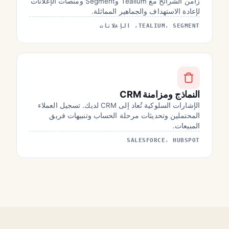
زامن الشرائح مع Tealium وSegment ومنصات الإعلانات
لإعادة الاستهداف والجماهير المماثلة.
TEALIUM، SEGMENT، الإعلانات
النماذج ومزامنة CRM
الإشارات السلوكية تُعاد إلى CRM لديك. تسجيل العملاء
المحتملين وتحديثات مرحلة الحساب وتنبيهات فريق
المبيعات.
SALESFORCE، HUBSPOT