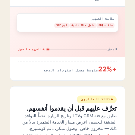
مطابقة الجمهور
سلة > $80
خامل > 30 ثانية
ليس VIP
المحفِّز
نية الخروج + الخمول
+22%
متوسط معدل استرداد الدفع
VIPS العائدون
تعرَّف عليهم قبل أن يقدموا أنفسهم.
طابق مع فئة CRM وLTV وتاريخ الزيارة. تخطَّ النوافذ
المنبثقة للخصم، اعرض مسار الخدمة المتميزة بدلاً من
ذلك — مخزون خاص، وصول مبكر، دعم كونسيرج.