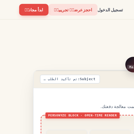
تسجيل الدخول
احجز عرضاؑ تجريبياؑ
ابدأ مجاناؑ
Ma
تم تأكيد الطلب #8821