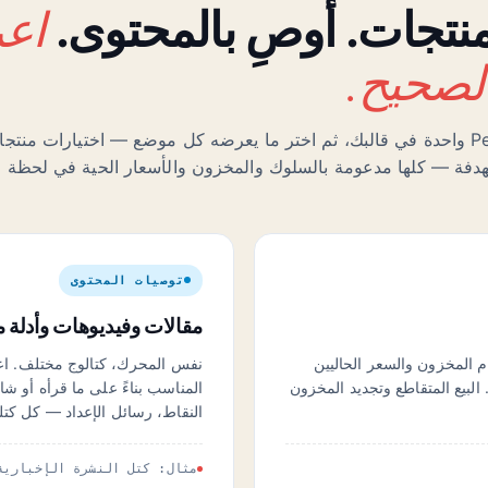
اع
منتجات. أوصِ بالمحتوى.
لصحيح.
ضع علامة Personyze واحدة في قالبك، ثم اختر ما يعرضه كل موضع — اختيارات من
فة — كلها مدعومة بالسلوك والمخزون والأسعار الحية في لحظة ال
توصيات المحتوى
مقالات وفيديوهات وأدلة م
 المخزون والسعر الحاليين
نفس المحرك، كتالوج مختلف. اعر
. البيع المتقاطع وتجديد المخزون
المناسب بناءً على ما قرأه أو ش
النقاط، رسائل الإعداد — كل كتل
مثال: كتل النشرة الإخبارية