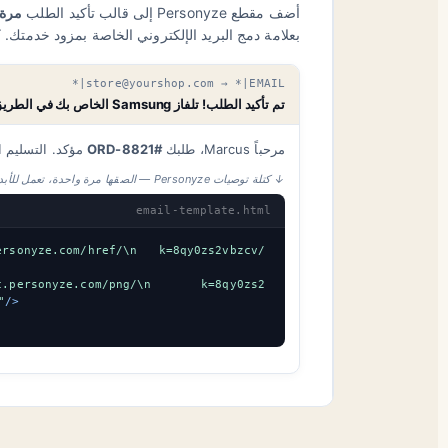
أضف مقطع Personyze إلى قالب تأكيد الطلب
مرة 
بعلامة دمج البريد الإلكتروني الخاصة بمزود خدمتك. 
store@yourshop.com → *|EMAIL|*
تم تأكيد الطلب! تلفاز Samsung الخاص بك في الطريق 📦
مرحباً Marcus، طلبك
#ORD-8821
مؤكد. التسليم المتوقع
↓ كتلة توصيات Personyze — الصقها مرة واحدة، تعمل للأبد
email-template.html
ersonyze.com/href/\n   k=8qy0zs2vbzcv/
c.personyze.com/png/\n       k=8qy0zs2
"
/>