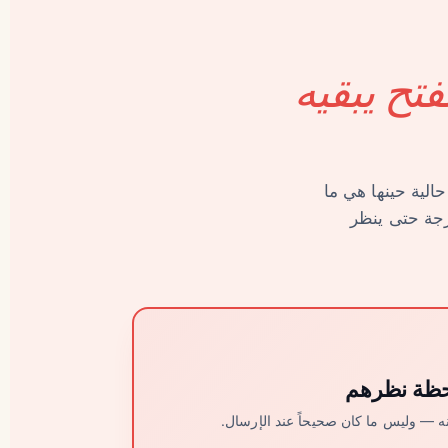
تح يبقيه
الية حينها هي ما
زجة حتى ينظر
حظة نظرهم
ه — وليس ما كان صحيحاً عند الإرسال.