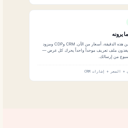
ا يرونه
سلوك من هذا الصباح، مخزون من هذه الدقيقة، أسعار من الآن. CRM وCDP ومزود
ر يغذون ملف تعريف موحداً واحداً يحرك كل عرض —
أسبوع من إرسالك.
 السعر + إشارات CRM