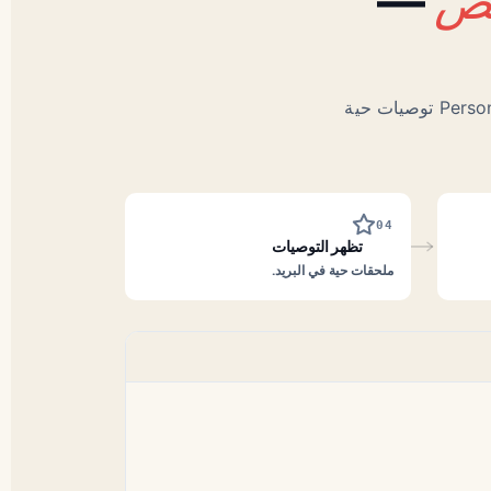
—
يشتري عميل تلفازاً. يرسل مزود خدمة البريد الإلكتروني تأكيد الطلب. يعرض مقطع Personyze توصيات حية
04
تظهر التوصيات
ملحقات حية في البريد.