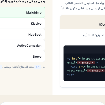
يعمل مع كل مزود خدمة بريد إلكتر
واحدة
. استبدل العنصر النائب
كل إرسال مستقبلي يكون تلقائياً.
Mailchimp
Klaviyo
HubSpot
: 3–5 أيام.
ActiveCampaign
Brevo
<a
href
=
"https://pic.p
email=
*|EMAIL|*
"
>
كل
يحدد المفتاح أداتك؛ ومعامل
<img
src
=
"https://pi
=
k=
vbzcv/email=
*|EMAIL|*
</a>