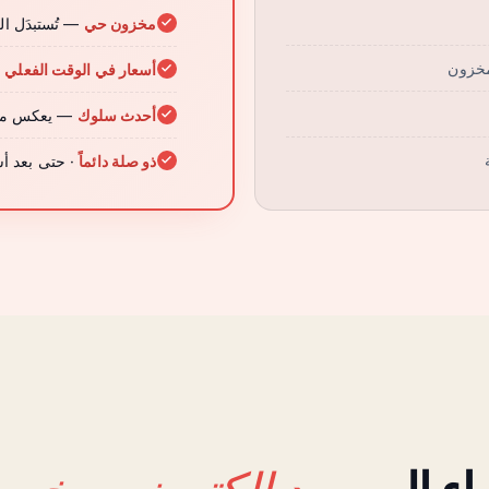
مخزون حي
— تُستبدَل الع
مخزون
أسعار في الوقت الفعلي
—
أحدث سلوك
— يعكس ما ف
ذو صلة دائماً
· حتى بعد أ
بريد إلكتروني مخ