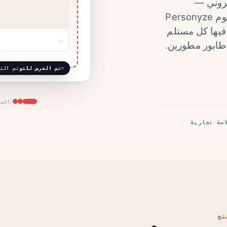
إلكتروني —
Mailchimp وKlaviyo وHubSpot وSendGrid — وتقوم Personyze
يها كل مستلم
 طابور مطورين.
تم العرض للتو
تم الت
التا
تح