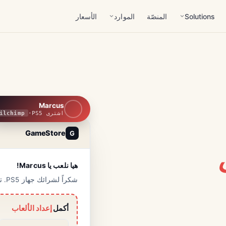
Solutions
المنصّة
الموارد
الأسعار
Marcus
اشترى PS5
·
ilchimp
GameStore
G
هيا نلعب يا Marcus!
شكراً لشرائك جهاز PS5. تمت معالجة دفعتك.
أكمل
إعداد الألعاب