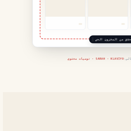
حقق من المخزون الحي
لي:
SARAH · KLAVIYO · توصيات محتوى