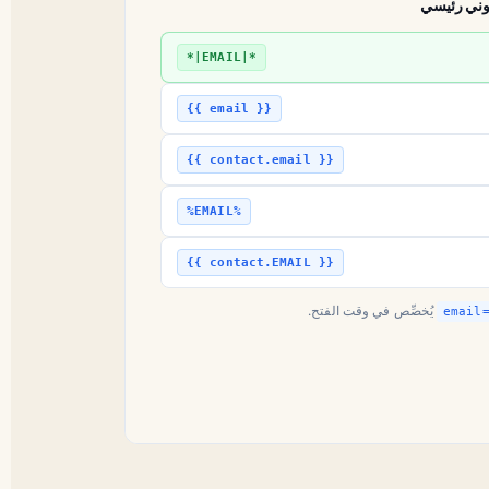
وني رئيسي
*|EMAIL|*
{{ email }}
{{ contact.email }}
%EMAIL%
{{ contact.EMAIL }}
يُخصِّص في وقت الفتح.
email