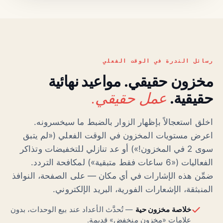
رسائل الندرة في الوقت الفعلي
مخزون حقيقي. مواعيد نهائية
عمل حقيقي.
حقيقية.
اخلق استعجالاً بإظهار الزوار بالضبط ما سيخسرونه.
اعرض مستويات المخزون في الوقت الفعلي («لم يتبق
سوى 2 في المخزون!») أو عد تنازلي للتخفيضات وتذاكر
الفعاليات («6 ساعات فقط متبقية») لمكافحة التردد.
ضمِّن هذه الإشارات في أي مكان — على الصفحة، النوافذ
المنبثقة، الإشعارات الفورية، البريد الإلكتروني.
خلاصة مخزون حية
— تُحدَّث الأعداد عند بيع الوحدات، بدون
علامات «مخزون منخفض» قديمة.