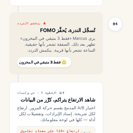
04
ينخفض التردد
تُسجَّل الندرة، يُحفَّز FOMO
يرى Marcus «فقط 3 متبقي في المخزون»
تظهر بعد ذلك. الصفقة تشعر بأنها حقيقية.
الساعة تشعر بأنها قريبة. ينكمش التردد.
فقط 3 متبقي في المخزون
الخطوة 5 · حي وإسناد
شاهد الارتفاع يتراكم، كرِّر من البيانات
اختبار A/B المدمج يقسم حركة المرور. ارتفاع
لكل شريحة، إسناد الإيرادات، وتفصيلات لكل
أداة — كلها في لوحة معلوماتك.
ارتفاع +18% على صفحات تفاصيل