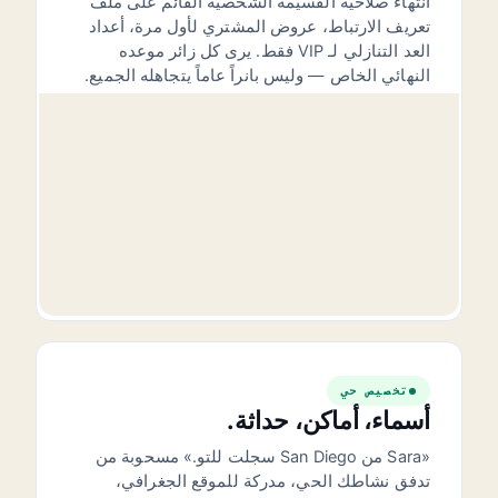
انتهاء صلاحية القسيمة الشخصية القائم على ملف
تعريف الارتباط، عروض المشتري لأول مرة، أعداد
العد التنازلي لـ VIP فقط. يرى كل زائر موعده
النهائي الخاص — وليس بانراً عاماً يتجاهله الجميع.
04:32:11
تخصيص حي
أسماء، أماكن، حداثة.
«Sara من San Diego سجلت للتو.» مسحوبة من
تدفق نشاطك الحي، مدركة للموقع الجغرافي،