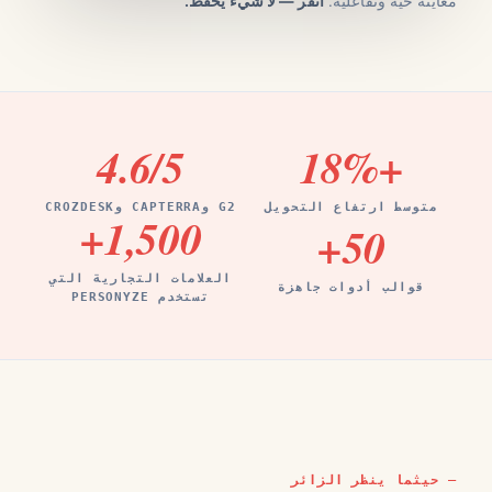
معاينة حية وتفاعلية.
انقر — لا شيء يُحفَظ.
4.6
/5
%
+18
متوسط ارتفاع التحويل
G2 وCAPTERRA وCROZDESK
+
1,500
+
50
العلامات التجارية التي
قوالب أدوات جاهزة
تستخدم PERSONYZE
حيثما ينظر الزائر