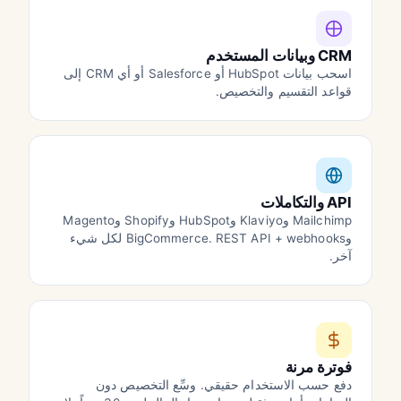
CRM وبيانات المستخدم
اسحب بيانات HubSpot أو Salesforce أو أي CRM إلى
قواعد التقسيم والتخصيص.
API والتكاملات
Mailchimp وKlaviyo وHubSpot وShopify وMagento
وBigCommerce. REST API + webhooks لكل شيء
آخر.
فوترة مرنة
دفع حسب الاستخدام حقيقي. وسِّع التخصيص دون