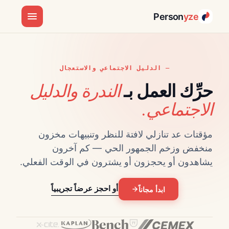
Person
yze
الدليل الاجتماعي والاستعجال
الندرة والدليل
حرِّك العمل بـ
الاجتماعي.
مؤقتات عد تنازلي لافتة للنظر وتنبيهات مخزون
منخفض وزخم الجمهور الحي — كم آخرون
يشاهدون أو يحجزون أو يشترون في الوقت الفعلي.
أو احجز عرضاً تجريبياً
ابدأ مجاناً