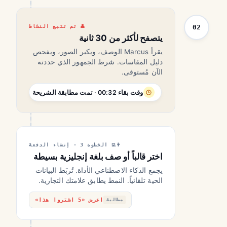
02
تم تتبع النشاط
يتصفح لأكثر من 30 ثانية
يقرأ Marcus الوصف، ويكبر الصور، ويفحص
دليل المقاسات. شرط الجمهور الذي حددته
الآن مُستوفى.
وقت بقاء 00:32 · تمت مطابقة الشريحة
الخطوة 3 · إنشاء الدفعة
اختر قالباً أو صف بلغة إنجليزية بسيطة
يجمع الذكاء الاصطناعي الأداة. تُربَط البيانات
الحية تلقائياً. النمط يطابق علامتك التجارية.
اعرض «5 اشتروا هذا»
مطالبة