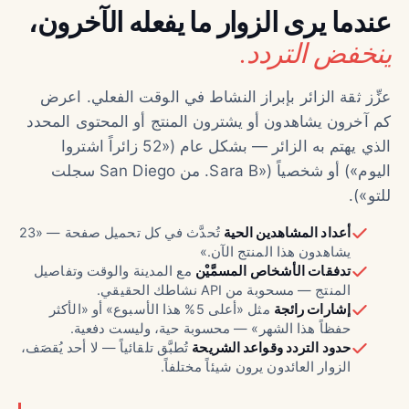
عندما يرى الزوار ما يفعله الآخرون،
ينخفض التردد.
عزِّز ثقة الزائر بإبراز النشاط في الوقت الفعلي. اعرض
كم آخرون يشاهدون أو يشترون المنتج أو المحتوى المحدد
الذي يهتم به الزائر — بشكل عام («52 زائراً اشتروا
اليوم») أو شخصياً («Sara B. من San Diego سجلت
للتو»).
أعداد المشاهدين الحية
تُحدَّث في كل تحميل صفحة — «23
يشاهدون هذا المنتج الآن.»
تدفقات الأشخاص المسمَّيْن
مع المدينة والوقت وتفاصيل
المنتج — مسحوبة من API نشاطك الحقيقي.
إشارات رائجة
مثل «أعلى 5% هذا الأسبوع» أو «الأكثر
حفظاً هذا الشهر» — محسوبة حية، وليست دفعية.
حدود التردد وقواعد الشريحة
تُطبَّق تلقائياً — لا أحد يُقصَف،
الزوار العائدون يرون شيئاً مختلفاً.