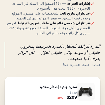
إشارات السرعة
— «12 أُضيفوا إلى السلة في الساعة
الأخيرة»، «85% بيعت هذا الأسبوع».
عد تنازلي بتاريخ ثابت
للتخفيضات على مستوى الموقع
وحدود قطع الشحن — نفس الموعد النهائي للجميع.
عد تنازلي شخصي قائم على ملفات تعريف الارتباط
لعروض
المشتري لأول مرة، استرداد السلة المتروكة، ونوافذ VIP
— يرى كل زائر موعده النهائي الخاص.
الندرة الزائفة تُتجاهَل. الندرة المرتبطة بمخزون
حقيقي أو موعد نهائي حقيقي تُحوِّل — لأن الزائر
يعرف أنها صحيحة.
لماذا تعمل الندرة فعلاً
سترة جلدية إصدار محدود
$420
$299
· -29%