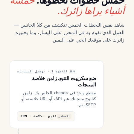
خمس خطوات تخطوها.
أشياء يراها زائرك.
شاهد نفس اللحظات الخمس تتكشف من كلا الجانبين —
العمل الذي تقوم به في المحرر على اليسار، وما يختبره
زائرك على موقعك الحي على اليمين.
الخطوة 1 · توصيل البيانات
ضع سكريبت التتبع، زامن خلاصة
المنتجات
مقطع واحد في <head> الخاص بك. زامن
كتالوج منتجاتك عبر API، أو URL خلاصة، أو
SFTP. تم.
تتبع · خلاصة · CRM
المصادر