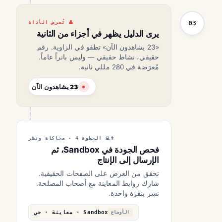
03
تُعرض الأداة
يرى الدليل يظهر في أجزاء من الثانية
«23 يشاهدون الآن» تطفو في الزاوية. رقم
حقيقي، نشاط حقيقي — وليس بانراً عاماً.
مُعرَضة في 280 مللي ثانية.
23 يشاهدون الآن
الخطوة 4 · محاكاة ونشر
فحص الجودة في Sandbox، ثم
الإرسال إلى الإنتاج
تحقق من العرض على الصفحات الحقيقية.
شارك روابط المعاينة مع أصحاب المصلحة.
نشر بنقرة واحدة.
Sandbox · معاينة · حي
الأوضاع