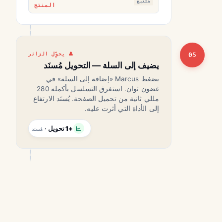
مُتتبَّع
المنتج
05
يحوِّل الزائر
يضيف إلى السلة — التحويل مُسنَد
يضغط Marcus «إضافة إلى السلة» في
غضون ثوان. استغرق التسلسل بأكمله 280
مللي ثانية من تحميل الصفحة. يُسنَد الارتفاع
إلى الأداة التي أثرت عليه.
+1 تحويل
·
مُسنَد