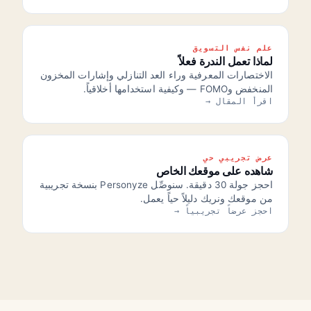
علم نفس التسويق
لماذا تعمل الندرة فعلاً
الاختصارات المعرفية وراء العد التنازلي وإشارات المخزون
المنخفض وFOMO — وكيفية استخدامها أخلاقياً.
اقرأ المقال →
عرض تجريبي حي
شاهده على موقعك الخاص
احجز جولة 30 دقيقة. سنوصِّل Personyze بنسخة تجريبية
من موقعك ونريك دليلاً حياً يعمل.
احجز عرضاً تجريبياً →