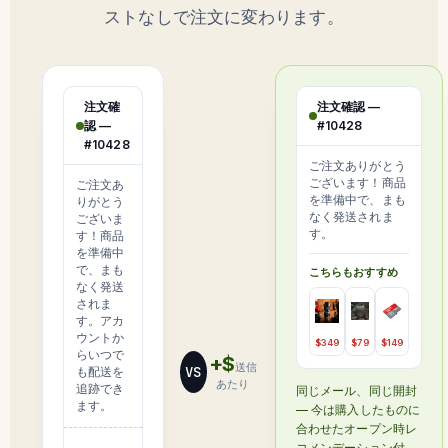
ストなしで注文に変わります。
注文確
注文確認 —
認 —
#10428
#10428
ご注文ありがとう
ございます！商品
ご注文あ
を準備中で、まも
りがとう
なく発送されま
ございま
す。
す！商品
を準備中
で、まも
こちらもおすすめ
なく発送
されま
す。アカ
ウントか
$349
$79
$149
らいつで
+$
送信
VS
も配送を
あたり
追跡でき
同じメール、同じ開封
ます。
— 今は購入したものに
合わせたオープン時レ
コメンデーション付