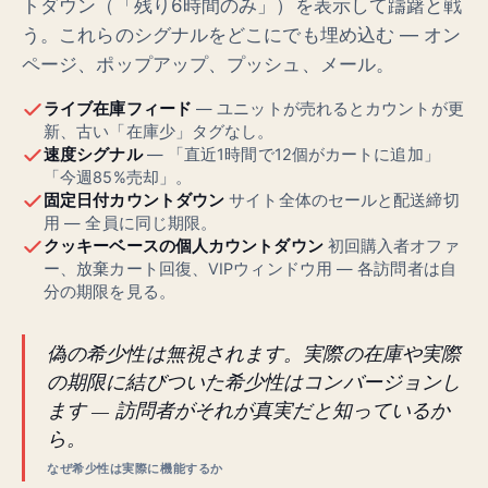
トダウン（「残り6時間のみ」）を表示して躊躇と戦
う。これらのシグナルをどこにでも埋め込む — オン
ページ、ポップアップ、プッシュ、メール。
ライブ在庫フィード
— ユニットが売れるとカウントが更
新、古い「在庫少」タグなし。
速度シグナル
— 「直近1時間で12個がカートに追加」
「今週85%売却」。
固定日付カウントダウン
サイト全体のセールと配送締切
用 — 全員に同じ期限。
クッキーベースの個人カウントダウン
初回購入者オファ
ー、放棄カート回復、VIPウィンドウ用 — 各訪問者は自
分の期限を見る。
偽の希少性は無視されます。実際の在庫や実際
の期限に結びついた希少性はコンバージョンし
ます — 訪問者がそれが真実だと知っているか
ら。
なぜ希少性は実際に機能するか