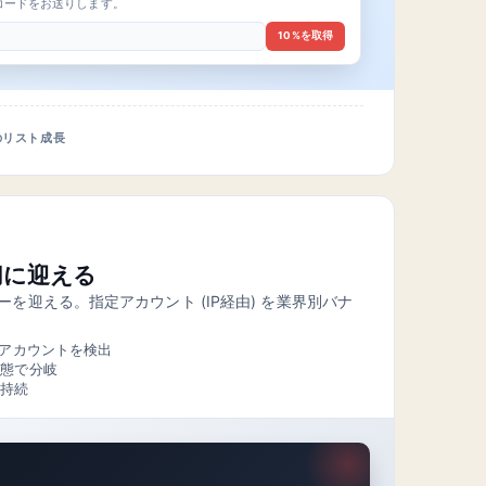
コードをお送りします。
10%を取得
のリスト成長
切に迎える
を迎える。指定アカウント (IP経由) を業界別バナ
のアカウントを検出
状態で分岐
で持続