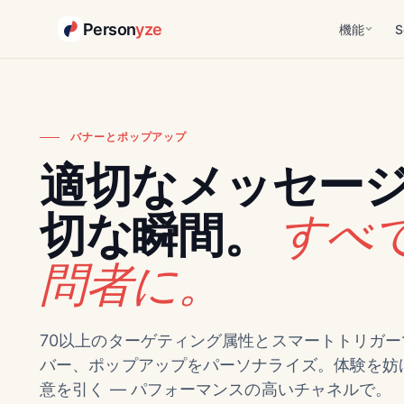
Person
yze
機能
S
バナーとポップアップ
適切なメッセー
すべ
切な瞬間。
問者に。
70以上のターゲティング属性とスマートトリガ
バー、ポップアップをパーソナライズ。体験を妨
意を引く — パフォーマンスの高いチャネルで。