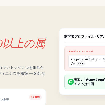
訪問者プロファイル · リ
70以上の属
オーディエンスマッチ
company.industry
= S
/pricing
カウントシグナルを組み合
エンスを構築 — SQLな
表示：「Acme Corp向
ョンごとに1回
14属性
ン状態