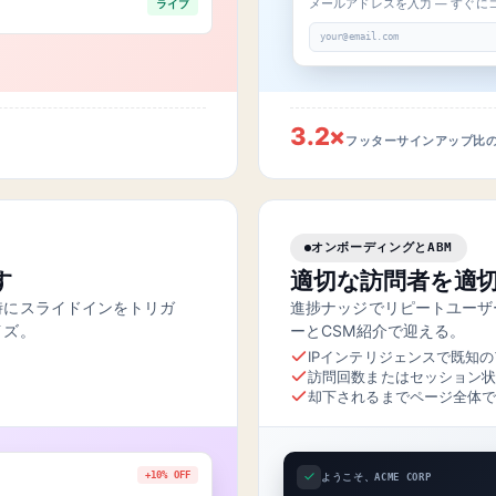
メールアドレスを入力 — すぐに
ライブ
your@email.com
3.2×
フッターサインアップ比
オンボーディングとABM
す
適切な訪問者を適
時にスライドインをトリガ
進捗ナッジでリピートユーザー
イズ。
ーとCSM紹介で迎える。
IPインテリジェンスで既知
訪問回数またはセッション
却下されるまでページ全体
+10% OFF
ようこそ、ACME CORP