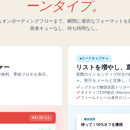
ーンタイプ。
らオンボーディングフローまで、瞬間に適切なフォーマットを
発者キューなし、待ち時間なし。
リードキャプチャ
ァー
リストを増やし、
料無料、季節プロモを表示。
実際のインセンティブ付きの
ャ。割引をメールと交換し、
シグナルで離脱意図トリガ
ネイティブESP統合 (Klaviyo, 
フィールドレベル条件ロジ
04:32:11
⚠ 離脱意図
待って！10%オフを獲得