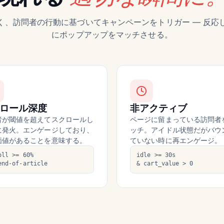
く、訪問者の行動に基づいてキャンペーンをトリガー — 反応
にポップアップをマッチさせる。
ロール深度
非アクティブ
者が閾値を超えてスクロールし
ページに留まっている訪問者
に発火。エンゲージしており、
ッチ。アイドル状態だがバウ
価値があることを意味する。
ていない時に再エンゲージ。
oll >= 60%
idle >= 30s
end-of-article
& cart_value > 0