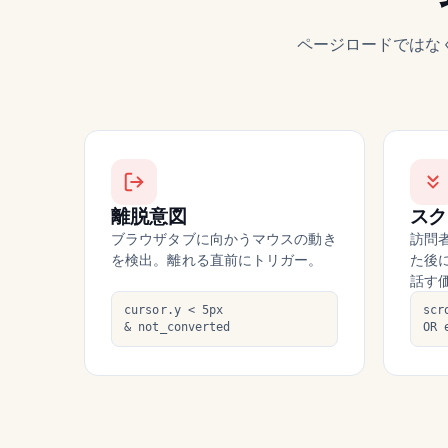
ページロードではな
離脱意図
スク
ブラウザタブに向かうマウスの動き
訪問
を検出。離れる直前にトリガー。
た後
話す
cursor.y < 5px
scr
& not_converted
OR 