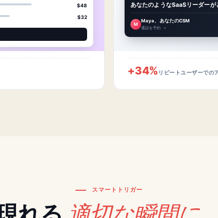
あなたのようなSaaSリーダー
$48
$32
Maya、あなたのCSM
M
通話を予約 →
+34%
リピートユーザーでの
スマートトリガー
適切な瞬間に
現れる