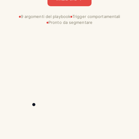
9 argomenti del playbook
Trigger comportamentali
Pronto da segmentare
9:41
Bloccato
Martedì 7 maggio