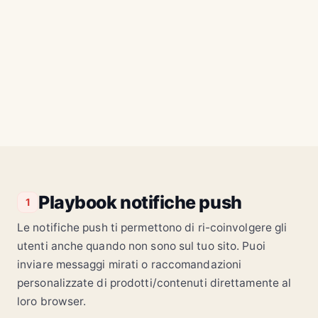
9:41
Carrello abbandonato 1h fa
TRIGGER
NEGOZIO
12m
NEGOZIO
2m
NEGOZIO
5m
NEGOZIO
ora
Trail Pack
28L
Red
Fujifilm X-
Runner
T5
Pros
$1,499
Red
10% di
Runner
sconto
Pros
Playbook notifiche push
1
Le notifiche push ti permettono di ri-coinvolgere gli
utenti anche quando non sono sul tuo sito. Puoi
inviare messaggi mirati o raccomandazioni
personalizzate di prodotti/contenuti direttamente al
loro browser.