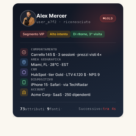
Alex Mercer
GOLD
user_a7f2 · riconosciuto
Segmento VIP
Alto intento
Di ritorno, 3ª visita
COMPORTAMENTO
Carrello 145 $ · 3 sessioni · prezzi visti 4×
AREA GEOGRAFICA
Miami, FL · 28°C · EST
CRM
HubSpot · tier Gold · LTV 4.120 $ · NPS 9
DISPOSITIVO
iPhone 15 · Safari · via TechRadar
ACCOUNT
Acme Corp · SaaS · 250 dipendenti
73
9
·
·
Successivo:
tra 4s
attributi
fonti