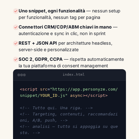
Uno snippet, ogni funzionalità
— nessun setup
per funzionalità, nessun tag per pagina
Connettori CRM/CDP/ABM chiavi in mano
—
autenticazione e sync in clic, non in sprint
REST + JSON API
per architetture headless,
server-side e personalizzate
SOC 2, GDPR, CCPA
— rispetta automaticamente
la tua piattaforma di consent management
index.html
<script
src
=
"https://app.personyze.com/
snippet/
YOUR_ID
.js"
async
></script>
<!-- Tutto qui. Una riga. -->
<!-- Targeting, contenuti, raccomandazi
oni, A/B, push, -->
<!-- analisi — tutto si appoggia su que
sto. -->