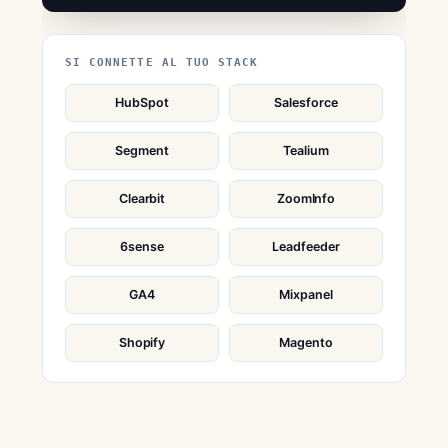
SI CONNETTE AL TUO STACK
HubSpot
Salesforce
Segment
Tealium
Clearbit
ZoomInfo
6sense
Leadfeeder
GA4
Mixpanel
Shopify
Magento