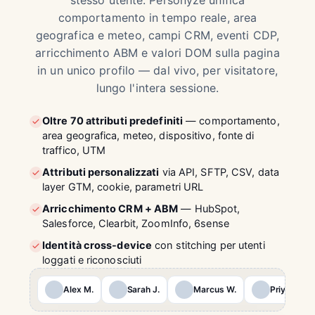
stesso utente. Personyze unifica
comportamento in tempo reale, area
geografica e meteo, campi CRM, eventi CDP,
arricchimento ABM e valori DOM sulla pagina
in un unico profilo — dal vivo, per visitatore,
lungo l'intera sessione.
Oltre 70 attributi predefiniti
— comportamento,
area geografica, meteo, dispositivo, fonte di
traffico, UTM
Attributi personalizzati
via API, SFTP, CSV, data
layer GTM, cookie, parametri URL
Arricchimento CRM + ABM
— HubSpot,
Salesforce, Clearbit, ZoomInfo, 6sense
Identità cross-device
con stitching per utenti
loggati e riconosciuti
Alex M.
Sarah J.
Marcus W.
Priya P.