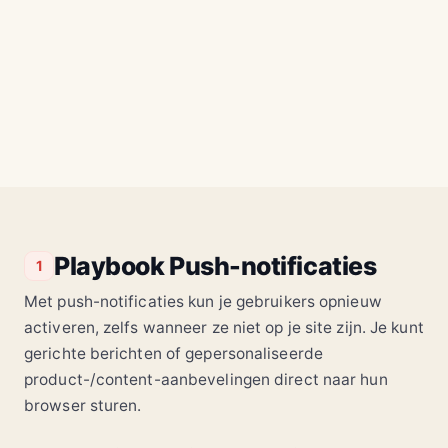
Winkelwagen 1 uur geleden verlaten
TRIGGER
SHOP
SHOP
12m
2m
SHOP
SHOP
5m
nu
Trail Pack
Fujifilm X-
28L
Red
T5
Runner
$1.499
Pros
10%
korting
Red
Runner
Pros
Playbook Push-notificaties
1
Met push-notificaties kun je gebruikers opnieuw
activeren, zelfs wanneer ze niet op je site zijn. Je kunt
gerichte berichten of gepersonaliseerde
product-/content-aanbevelingen direct naar hun
browser sturen.