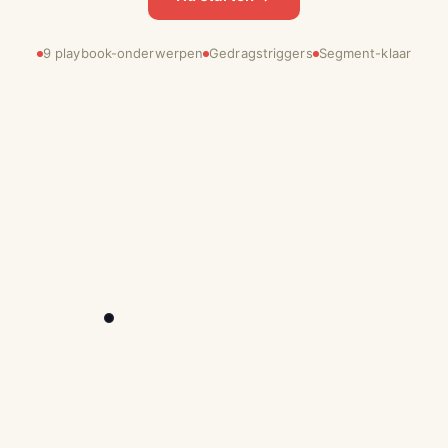
9 playbook-onderwerpen
Gedragstriggers
Segment-klaar
9:41
Vergrendeld
dinsdag 7 mei
9:41