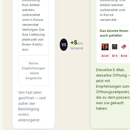
Bestellung!
Bestellung! Ihre
Ihre Artikel
Artikel werden
werden
vorbereitet und
vorbereitet
in Kürze
und in Kürze
versendet.
versendet.
Verfolgen Sie
Das könnte Ihnen
Ihre Lieferung
auch gefallen
jederzeit von
+$
pro
VS
Ihrem Konto
Versand
aus.
$349
$79
$149
Keine
Empfehlungen
Dieselbe E-Mail,
· keine
dieselbe Öffnung 
Angebote
jetzt mit
Empfehlungen zum
Öffnungszeitpunkt,
Von fast allen
die zu dem passen
geöffnet — und
was sie gekauft
außer der
haben.
Bestätigung
nichts
einbringend.