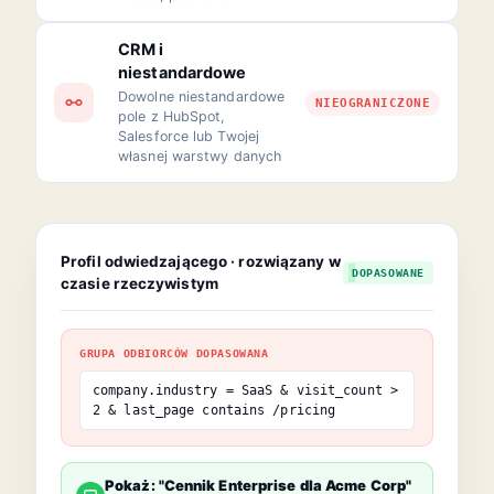
CRM i
niestandardowe
Dowolne niestandardowe
NIEOGRANICZONE
pole z HubSpot,
Salesforce lub Twojej
własnej warstwy danych
Profil odwiedzającego · rozwiązany w
DOPASOWANE
czasie rzeczywistym
GRUPA ODBIORCÓW DOPASOWANA
company.industry
= SaaS &
visit_count
>
2 &
last_page
contains
/pricing
Pokaż: "Cennik Enterprise dla Acme Corp"