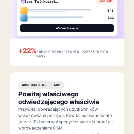
Sara, Twój koszyk…
+10% OFF
$48
$32
Wznów kasę →
+22%
ŚREDNI WSPÓŁCZYNNIK ODZYSKIWANIA
KASY
ONBOARDING I ABM
Powitaj właściwego
odwiedzającego właściwie
Przywitaj powracających użytkowników
wskazówkami postępu. Powitaj nazwane konta
(przez IP) banerami specyficznymi dla branży i
wprowadzeniami CSM.