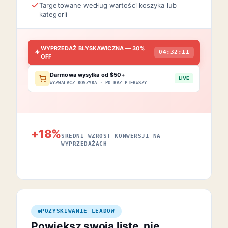
Targetowane według wartości koszyka lub
kategorii
WYPRZEDAŻ BŁYSKAWICZNA — 30%
04:32:11
OFF
Darmowa wysyłka od $50+
LIVE
WYZWALACZ KOSZYKA · PO RAZ PIERWSZY
+18%
ŚREDNI WZROST KONWERSJI NA
WYPRZEDAŻACH
POZYSKIWANIE LEADÓW
Powiększ swoją listę, nie