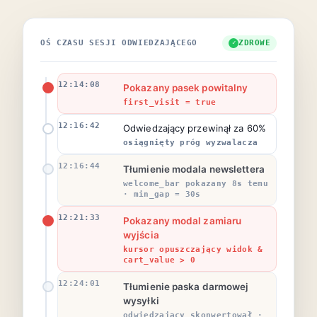
OŚ CZASU SESJI ODWIEDZAJĄCEGO
ZDROWE
12:14:08
Pokazany pasek powitalny
first_visit = true
12:16:42
Odwiedzający przewinął za 60%
osiągnięty próg wyzwalacza
12:16:44
Tłumienie modala newslettera
welcome_bar pokazany 8s temu
· min_gap = 30s
12:21:33
Pokazany modal zamiaru
wyjścia
kursor opuszczający widok &
cart_value > 0
12:24:01
Tłumienie paska darmowej
wysyłki
odwiedzający skonwertował ·