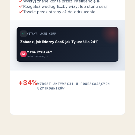
Wykryj znane konta przez inteligencję IP
Rozgałęź według liczby wizyt lub stanu sesji
Trwałe przez strony aż do odrzucenia
WITAMY, ACME CORP
Zobacz, jak liderzy SaaS jak Ty urośli o 24%
Maya, Twoja CSM
M
Umów rozmowę →
+34%
WZROST AKTYWACJI U POWRACAJĄCYCH
UŻYTKOWNIKÓW