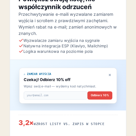
współczynnik odrzuceń
Przechwytywanie e-maili wyzwalane zamiarem
wyjścia i scrollem z prawdziwymi zachętami.
Wymień rabat na e-mail; zamień anonimowych w
znanych.
Wyzwalacze zamiaru wyjścia na sygnale
Natywna integracja ESP (Klaviyo, Mailchimp)
Logika warunkowa na poziomie pola
×
⚠ ZAMIAR WYJŚCIA
Czekaj! Odbierz 10% off
Wpisz swój e-mail — wyślemy kod natychmiast.
Odbierz 10%
your@email.com
3,2×
WZROST LISTY VS. ZAPIS W STOPCE