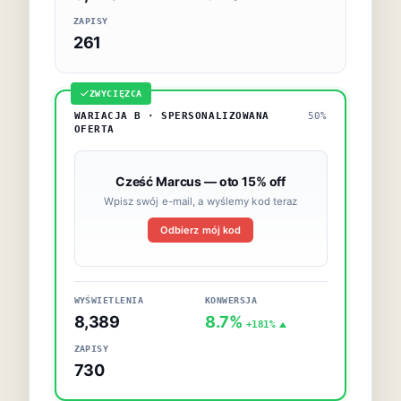
ZAPISY
261
ZWYCIĘZCA
WARIACJA B · SPERSONALIZOWANA
50%
OFERTA
Cześć Marcus — oto 15% off
Wpisz swój e-mail, a wyślemy kod teraz
Odbierz mój kod
WYŚWIETLENIA
KONWERSJA
8,389
8.7%
+181%
ZAPISY
730