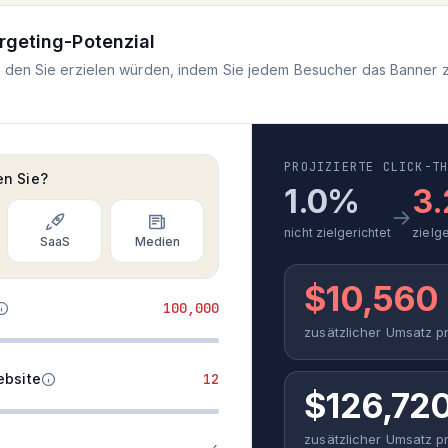
rgeting-Potenzial
 den Sie erzielen würden, indem Sie jedem Besucher das Banner z
PROJIZIERTE CLICK-T
en Sie?
1.0%
3
→
nicht zielgerichtet
zielge
SaaS
Medien
$10,560
100,000
zusätzlicher Umsatz p
ebsite
12
$126,72
zusätzlicher Umsatz pr