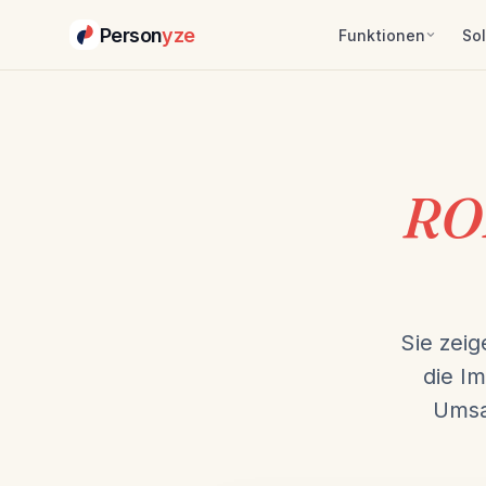
Person
yze
Funktionen
So
RO
Sie zei
die Im
Umsa