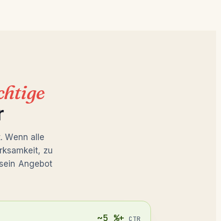
chtige
r
t. Wenn alle
rksamkeit, zu
 sein Angebot
~5 %+
CTR