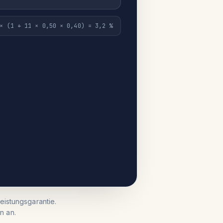
× (1 + 11 × 0,50 × 0,40) = 3,2 %
eistungsgarantie.
n an.