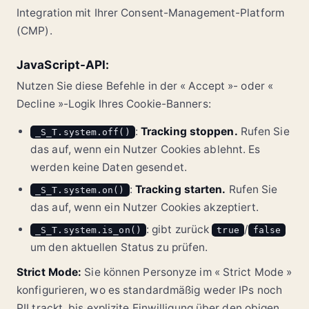
Integration mit Ihrer Consent-Management-Platform
(CMP).
JavaScript-API:
Nutzen Sie diese Befehle in der « Accept »- oder «
Decline »-Logik Ihres Cookie-Banners:
:
Tracking stoppen.
Rufen Sie
_S_T.system.off()
das auf, wenn ein Nutzer Cookies ablehnt. Es
werden keine Daten gesendet.
:
Tracking starten.
Rufen Sie
_S_T.system.on()
das auf, wenn ein Nutzer Cookies akzeptiert.
: gibt zurück
/
_S_T.system.is_on()
true
false
um den aktuellen Status zu prüfen.
Strict Mode:
Sie können Personyze im « Strict Mode »
konfigurieren, wo es standardmäßig weder IPs noch
PII trackt, bis explizite Einwilligung über den obigen