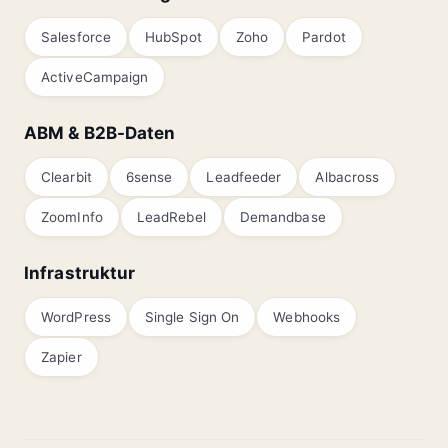
Salesforce
HubSpot
Zoho
Pardot
ActiveCampaign
ABM & B2B-Daten
Clearbit
6sense
Leadfeeder
Albacross
ZoomInfo
LeadRebel
Demandbase
Infrastruktur
WordPress
Single Sign On
Webhooks
Zapier