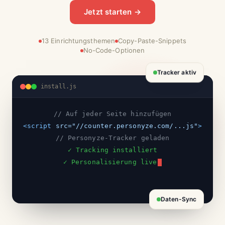
Jetzt starten →
13 Einrichtungsthemen
Copy-Paste-Snippets
No-Code-Optionen
Tracker aktiv
install.js
// Auf jeder Seite hinzufügen
<script
src=
"//counter.personyze.com/...js"
>
// Personyze-Tracker geladen
✓ Tracking installiert
✓ Personalisierung live
Daten-Sync