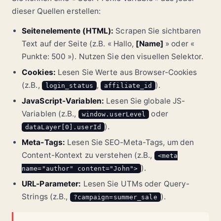
dieser Quellen erstellen:
Seitenelemente (HTML):
Scrapen Sie sichtbaren
Text auf der Seite (z.B. « Hallo,
[Name]
» oder «
Punkte: 500 »). Nutzen Sie den visuellen Selektor.
Cookies:
Lesen Sie Werte aus Browser-Cookies
(z.B.,
,
).
login_status
affiliate_id
JavaScript-Variablen:
Lesen Sie globale JS-
Variablen (z.B.,
oder
window.userLevel
).
dataLayer[0].userId
Meta-Tags:
Lesen Sie SEO-Meta-Tags, um den
Content-Kontext zu verstehen (z.B.,
<meta
).
name="author" content="John">
URL-Parameter:
Lesen Sie UTMs oder Query-
Strings (z.B.,
).
?campaign=summer_sale