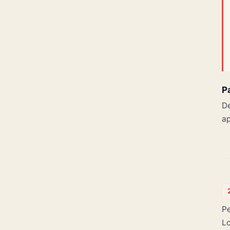
P
De
ap
Pe
Lo