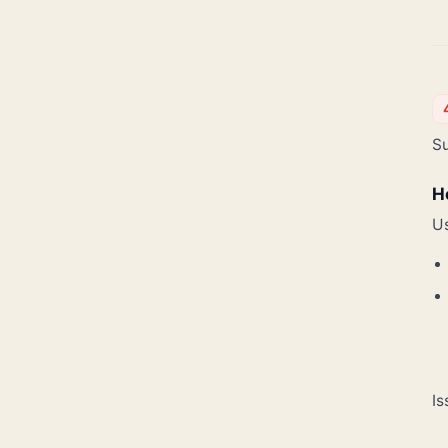
Su
H
U
Is