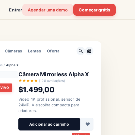
Entrar
Agendar uma demo
Começar grátis
H
🔍
🛍️
Câmeras
Lentes
Oferta
ss /
Alpha X
Câmera Mirrorless Alpha X
★★★★★
(128 avaliações)
Personalização
: redes neurais
$1.499,00
 VIVO
Recomendado para
marco
você
Vídeo 4K profissional, sensor de
IA na
24MP. A escolha compacta para
s atrás
saúde
criadores.
Com base no
histórico
♥
Adicionar ao carrinho
Salto
quântico