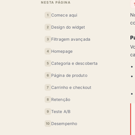
NESTA PÁGINA
No
Comece aqui
1
co
Design do widget
2
P
Filtragem avançada
3
Vo
Homepage
4
ca
Categoria e descoberta
5
Página de produto
6
Carrinho e checkout
7
Retenção
8
Teste A/B
9
Desempenho
10