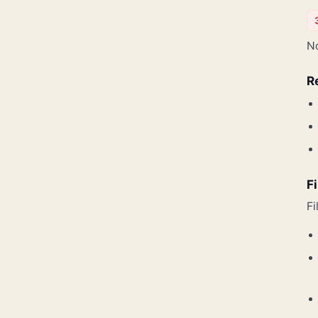
No
R
F
Fi