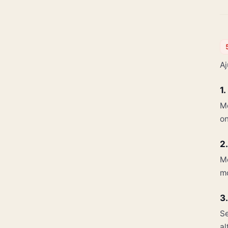
Aj
1
Mo
on
2
Mo
mo
3
S
al