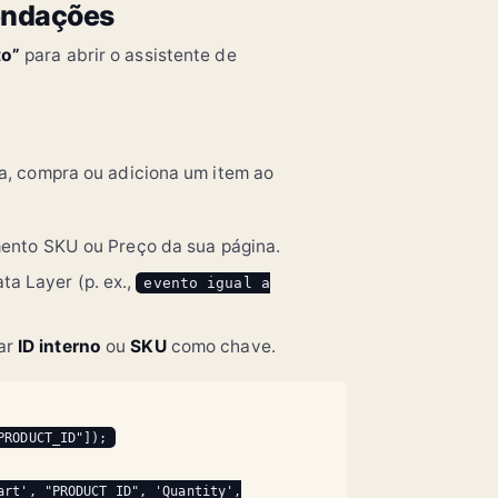
endações
ia
Melhores lentes 2024
Configurações de vídeo
to”
para abrir o assistente de
Guia
Tutorial
300+ leituras hoje
Em alta
Análise VR
Lançamento SpaceX
a, compra ou adiciona um item ao
emento SKU ou Preço da sua página.
ta Layer (p. ex.,
evento igual a
ar
ID interno
ou
SKU
como chave.
PRODUCT_ID"]);
art', "PRODUCT_ID", 'Quantity',