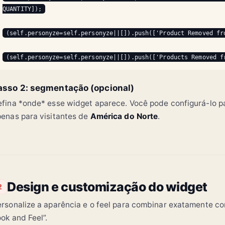
QUANTITY]);
(self.personyze=self.personyze||[]).push(['Product Removed fr
(self.personyze=self.personyze||[]).push(['Products Removed f
asso 2: segmentação (opcional)
fina *onde* esse widget aparece. Você pode configurá-lo 
enas para visitantes de
América do Norte
.
Design e customização do widget
2
rsonalize a aparência e o feel para combinar exatamente 
ok and Feel”.