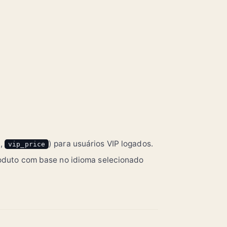
.,
) para usuários VIP logados.
vip_price
roduto com base no idioma selecionado