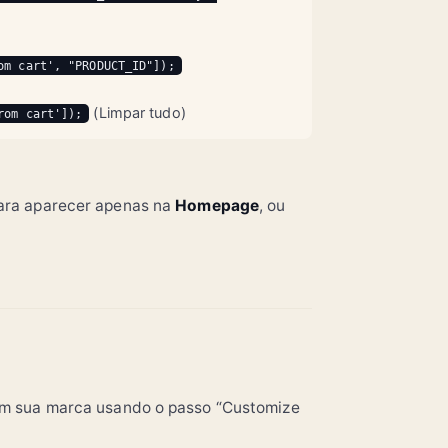
om cart', "PRODUCT_ID"]);
(Limpar tudo)
rom cart']);
para aparecer apenas na
Homepage
, ou
com sua marca usando o passo “Customize