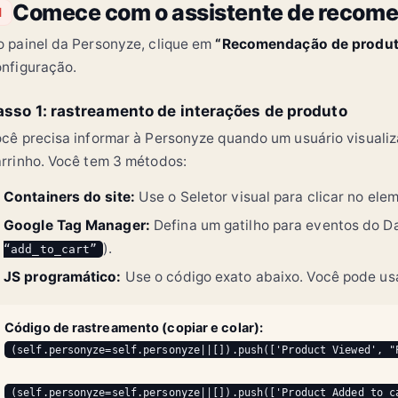
Comece com o assistente de recom
Mais lidos em Tecnolog
1
Alpha X vs Canon
 painel da Personyze, clique em
“Recomendação de produ
Comparativo
nfiguração.
Recém-publicado
Atualização de
asso 1: rastreamento de interações de produto
cibersegurança
cê precisa informar à Personyze quando um usuário visualiz
rrinho. Você tem 3 métodos:
Containers do site:
Use o Seletor visual para clicar no el
Google Tag Manager:
Defina um gatilho para eventos do Da
).
“add_to_cart”
JS programático:
Use o código exato abaixo. Você pode us
Código de rastreamento (copiar e colar):
(self.personyze=self.personyze||[]).push(['Product Viewed', "
(self.personyze=self.personyze||[]).push(['Product Added to c