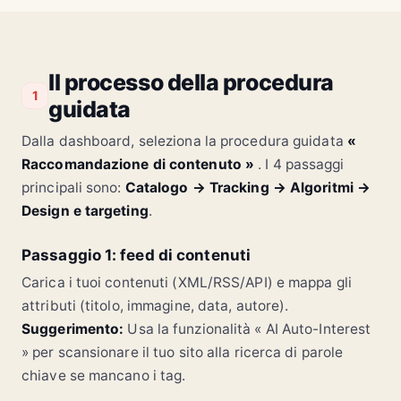
Risparmia
il 20%
oggi
Algo di contenuto
Acquista ora
Guide e recensioni correlate
I giganti tech si
Allerta
Il processo della procedura
fondono
cybersecurity
1
guidata
Alpha X vs Canon
Migliori obiettivi
Impostazioni video
Dalla dashboard, seleziona la procedura guidata
«
2024
Confronto
Tutorial
Più letti in tecnologia
Guida
Raccomandazione di contenuto »
. I 4 passaggi
principali sono:
Catalogo → Tracking → Algoritmi →
Design e targeting
.
Appena
Oltre 300
pubblicati
letture oggi
In tendenza
Aggiornamento
Analisi VR
Lancio SpaceX
Passaggio 1: feed di contenuti
cybersec
Carica i tuoi contenuti (XML/RSS/API) e mappa gli
attributi (titolo, immagine, data, autore).
Suggerimento:
Usa la funzionalità « AI Auto-Interest
» per scansionare il tuo sito alla ricerca di parole
chiave se mancano i tag.