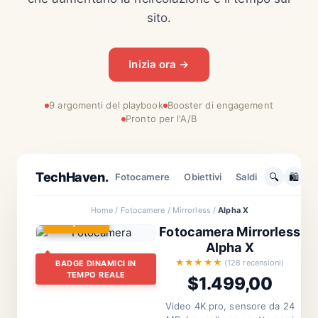
sito.
Inizia ora →
9 argomenti del playbook
Booster di engagement
Pronto per l'A/B
TECH
TechHaven.
🔍
🛍️
Fotocamere
Obiettivi
Saldi
Home / Fotocamere / Mirrorless /
Alpha X
🛍️
53 Sold Today
Fotocamera Mirrorless
Alpha X
ULTIM'ORA
Personalizzazione
Il futuro dell'AI: le
★★★★★
(128 recensioni)
BADGE DINAMICI IN
Raccomandati per
TEMPO REALE
$1.499,00
reti neurali
te
raggiungono un
AI in
Video 4K pro, sensore da 24
sanità