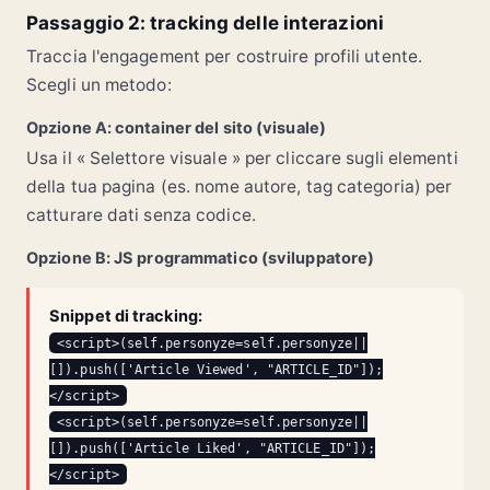
Passaggio 2: tracking delle interazioni
Traccia l'engagement per costruire profili utente.
Scegli un metodo:
Opzione A: container del sito (visuale)
Usa il « Selettore visuale » per cliccare sugli elementi
della tua pagina (es. nome autore, tag categoria) per
catturare dati senza codice.
Opzione B: JS programmatico (sviluppatore)
Snippet di tracking:
<script>(self.personyze=self.personyze||
[]).push(['Article Viewed', "ARTICLE_ID"]);
</script>
<script>(self.personyze=self.personyze||
[]).push(['Article Liked', "ARTICLE_ID"]);
</script>