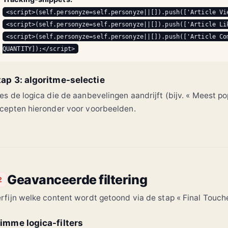
<script>(self.personyze=self.personyze||[]).push(['Article Vi
<script>(self.personyze=self.personyze||[]).push(['Article Li
<script>(self.personyze=self.personyze||[]).push(['Article Co
QUANTITY]);</script>
tap 3: algoritme-selectie
es de logica die de aanbevelingen aandrijft (bijv. « Meest popu
cepten hieronder voor voorbeelden.
Geavanceerde filtering
2
rfijn welke content wordt getoond via de stap « Final Touche
limme logica-filters