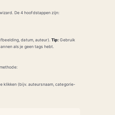
Beste lenzen 2024
Video-instellingen
Gids
Tutorial
nologie
wizard. De 4 hoofdstappen zijn:
300+ keer gelezen
vandaag
Trending
VR-analyse
SpaceX-lancering
afbeelding, datum, auteur).
Tip:
Gebruik
cannen als je geen tags hebt.
 methode:
e klikken (bijv. auteursnaam, categorie-