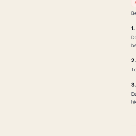
Be
1
De
be
2
To
3
Ee
hi