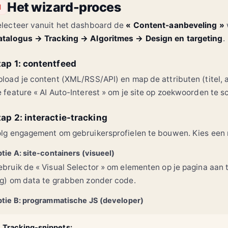
Het wizard-proces
1
Alpha X vs Canon
Vergelijking
Meest gelezen in Tech
lecteer vanuit het dashboard de
« Content-aanbeveling »
atalogus → Tracking → Algoritmes → Design en targeting
.
tap 1: contentfeed
Net gepubliceerd
Cybersec update
load je content (XML/RSS/API) en map de attributen (titel, 
 feature « AI Auto-Interest » om je site op zoekwoorden te s
tap 2: interactie-tracking
lg engagement om gebruikersprofielen te bouwen. Kies een
tie A: site-containers (visueel)
bruik de « Visual Selector » om elementen op je pagina aan t
g) om data te grabben zonder code.
tie B: programmatische JS (developer)
Tracking-snippets: