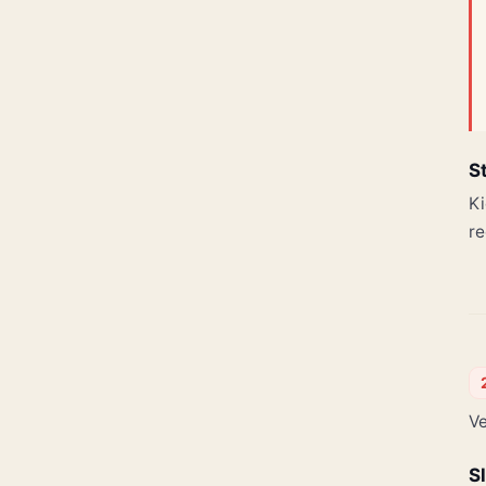
S
Ki
re
Ve
S