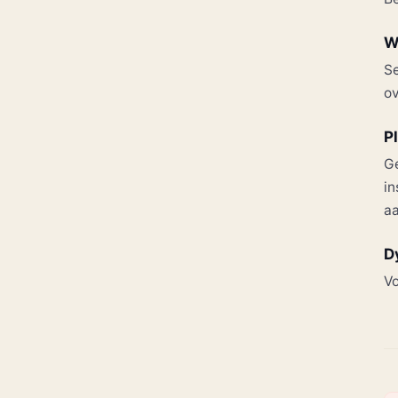
W
Se
ov
P
G
in
aa
D
Vo