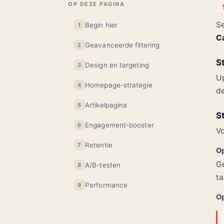
OP DEZE PAGINA
Se
Begin hier
1
C
Geavanceerde filtering
2
S
Design en targeting
3
Up
Homepage-strategie
4
de
Artikelpagina
5
S
Engagement-booster
6
Vo
Retentie
7
Op
Ge
A/B-testen
8
ta
Performance
9
Op