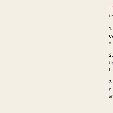
Ho
1
Co
di
2
Be
f
3
St
ar