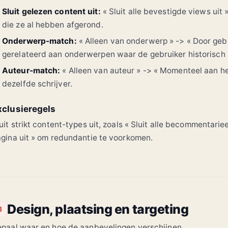
Sluit gelezen content uit:
« Sluit alle bevestigde views uit 
die ze al hebben afgerond.
Onderwerp-match:
« Alleen van onderwerp » -> « Door gebr
gerelateerd aan onderwerpen waar de gebruiker historisch 
Auteur-match:
« Alleen van auteur » -> « Momenteel aan he
dezelfde schrijver.
xclusieregels
uit strikt content-types uit, zoals « Sluit alle becommentarie
gina uit » om redundantie te voorkomen.
Design, plaatsing en targeting
3
paal waar en hoe de aanbevelingen verschijnen.