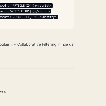
ewed', "ARTICLE_ID"]);</script>
ked', "ARTICLE_ID"]);</script>
mmented', "ARTICLE_ID", 'Quantity',
lair », « Collaborative Filtering »). Zie de
s ».