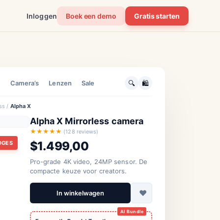
Inloggen
Boek een demo
Gratis starten
CH
🔍
🛍️
Camera’s
Lenzen
Sale
ss /
Alpha X
Alpha X Mirrorless camera
★★★★★
(128 reviews)
Personalisatie
an AI:
$1.499,00
DGES
Aanbevolen voor jou
rken
AI in de zorg
Pro-grade 4K video, 24MP sensor. De
e mijlpaal
compacte keuze voor creators.
Op basis van
geschiedenis
n
♥
In winkelwagen
Quantumsprong
Science Daily
Accessories Focused