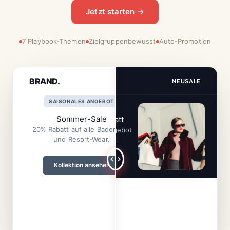
Jetzt starten →
7 Playbook-Themen
Zielgruppenbewusst
Auto-Promotion
BRAND.
BRAND.
NEU
SALE
NEU
SALE
SAISONALES ANGEBOT
⚡ ENDET BALD
Sommer-Sale
Flash-Sale: 50% Rabatt
20% Rabatt auf alle Bademode
Halber Preis auf alles. Angebot
und Resort-Wear.
endet um Mitternacht.
Kollektion ansehen
50% Rabatt