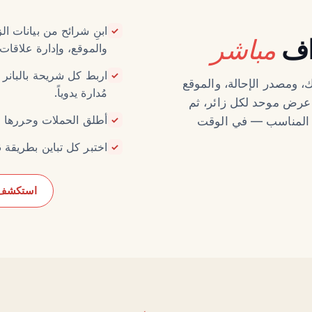
ابنِ شرائح من بيانات ا
✓
اف
مباشر
والموقع، وإدارة علاقات 
اربط كل شريحة بالبانر 
✓
ست نظرية. تُوحّد Personyze السلوك، ومصدر الإحالة، والموقع
مُدارة يدوياً.
ي عرض موحد لكل زائر، ثم
أطلق الحملات وحررها
كب المناسب — في الوقت
✓
اختبر كل تباين بطريقة A/B بحيث تُقاس الزيادة، لا تُفترض.
✓
استكشف م