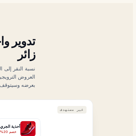
تدوير وا
زائر
العروض الترويجية
بعرضه وسيتوقف ا
غير مستهدف
أحذية الجري
خصم 20%