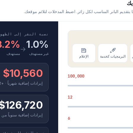
يك
 بتقديم البانر المناسب لكل زائر. اضبط المدخلات لتلائم موقعك.
نسبة النقر إلى الظهو
3.2%
1.0%
→
غير مستهدف
مستهدف
البرمجيات كخدمة
الإعلام
$10,560
100,000
إيرادات إضافية شهرياً · +132 طلباً
12
$126,720
إيرادات إضافية سنوياً من 
6