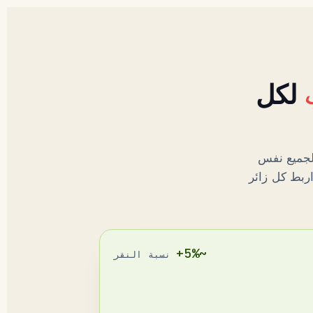
لكل
 يرى الجميع نفس
اربط كل زائر
~5%+
نسبة النقر