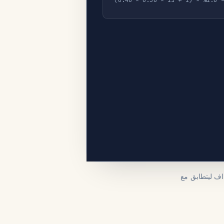
نسبة النقر المستهدفة = 1.0% × (1 + 11 × 0.50 × 0.40)
اف ليتطابق مع