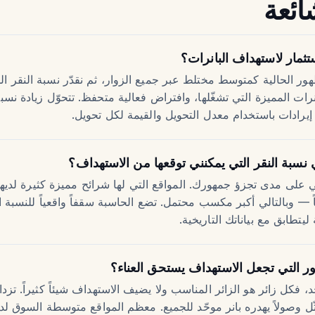
ائعة
ثمار لاستهداف البانرات؟
ظهور الحالية كمتوسط مختلط عبر جميع الزوار، ثم نقدّر نسبة النقر ا
ات المميزة التي تشغّلها، وافتراض فعالية متحفظ. تتحوّل زيادة نسبة
 إيرادات باستخدام معدل التحويل والقيمة لكل تحويل.
ي نسبة النقر التي يمكنني توقعها من الاستهداف؟
لى مدى تجزؤ جمهورك. المواقع التي لها شرائح مميزة كثيرة لديها 
ً — وبالتالي أكبر مكسب محتمل. تضع الحاسبة سقفاً واقعياً للنسبة ا
يتطابق مع بياناتك التاريخية.
ر التي تجعل الاستهداف يستحق العناء؟
، فكل زائر هو الزائر المناسب ولا يضيف الاستهداف شيئاً كثيراً. تز
مثّل وصولاً يهدره بانر موحّد للجميع. معظم المواقع متوسطة السوق لد