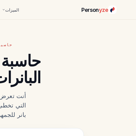
Person
yze
الميزات
حاسبة
حاسبة
البانرا
أنت تعرض 
التي تخطئ 
بانر للجمهو