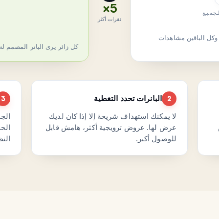
5×
جميع
نقرات أكثر
— وكل الباقين مشاهدات
كل زائر يرى البانر المصمم له
البانرات تحدد التغطية
3
2
لا يمكنك استهداف شريحة إلا إذا كان لديك
الجم
عرض لها. عروض ترويجية أكثر، هامش قابل
الحج
للوصول أكبر.
النظ