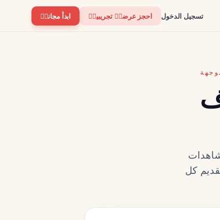
تسجيل الدخول
احجز عرضاؑ تجريبياؑ
ابدأ مجاناؑ
وجهة
ف
شاهدات
قديم كل