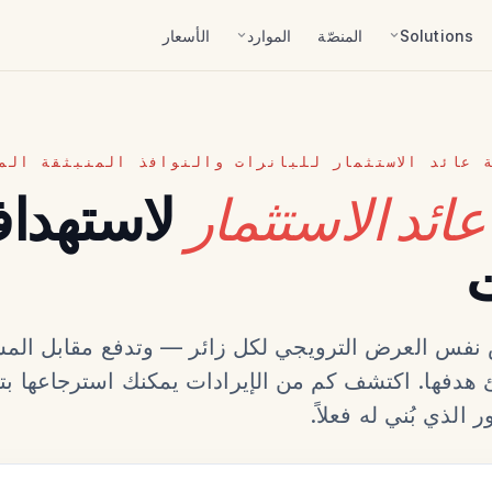
Solutions
المنصّة
الموارد
الأسعار
 عائد الاستثمار للبانرات والنوافذ المنبثقة الم
عائد الاستثمار
لاستهدا
ت
نفس العرض الترويجي لكل زائر — وتدفع مقابل الم
هدفها. اكتشف كم من الإيرادات يمكنك استرجاعها بت
ر الذي بُني له فعلاً.