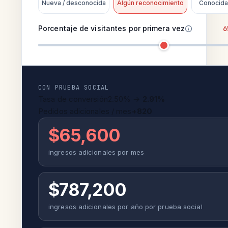
Nueva / desconocida
Algún reconocimiento
Conocida
Porcentaje de visitantes por primera vez
6
CON PRUEBA SOCIAL
Tasa de conversión
2.50% →
2.91%
Pedidos adicionales / mes
+820
$65,600
ingresos adicionales por mes
$787,200
ingresos adicionales por año por prueba social