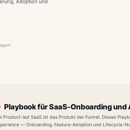
ierung, Adoption und
Willkommen,
company.name
Demo für Ihr Team →
iggert
Playbook für SaaS-Onboarding und 
1
i Product-led SaaS ist das Produkt der Funnel. Dieses Playb
perience — Onboarding, Feature-Adoption und Lifecycle-Nu