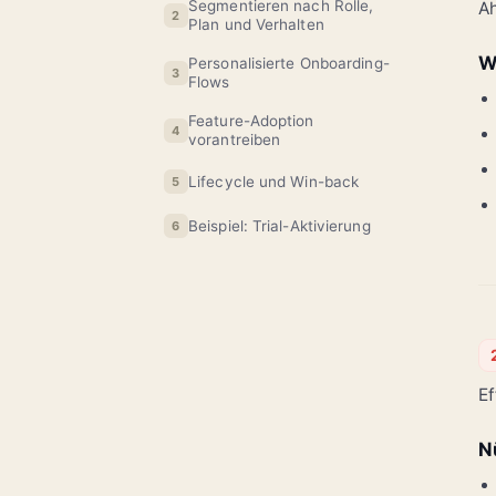
Segmentieren nach Rolle,
Ah
2
Plan und Verhalten
W
Personalisierte Onboarding-
3
Flows
Feature-Adoption
4
vorantreiben
Lifecycle und Win-back
5
Beispiel: Trial-Aktivierung
6
Ef
N