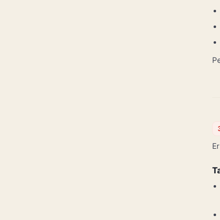
Pe
Er
T