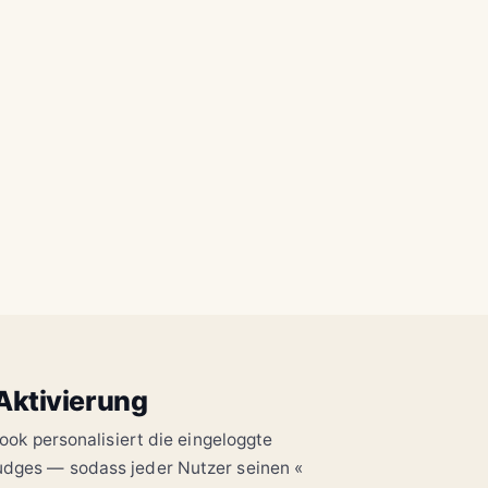
Änderungen
Bearbeiten
Navigieren
✎
●
⚙
Text
Reicher
Eigenschaften
bearbeiten
Editor
Farbe und Abstand
Inline-Text
Formatierung
+
🗑
⤢
Duplizieren
Löschen
Größe ändern
Kopieren
Entfernen
Skalieren
Kampagne speichern
Aktivierung
ook personalisiert die eingeloggte
dges — sodass jeder Nutzer seinen «