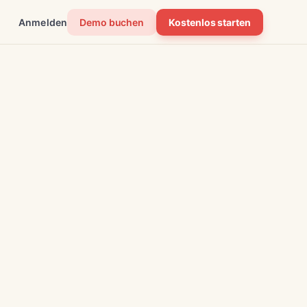
Anmelden
Demo buchen
Kostenlos starten
Pläne
Kunden
Demo
Personyze-Editor
https://shopnow.com/