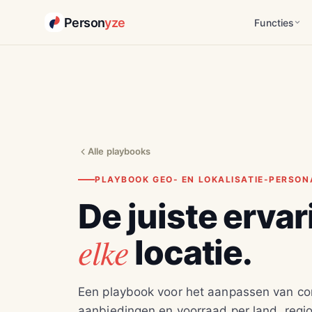
Person
yze
Functies
Alle playbooks
PLAYBOOK GEO- EN LOKALISATIE-PERSON
De juiste ervar
elke
locatie.
Een playbook voor het aanpassen van cont
aanbiedingen en voorraad per land, regio