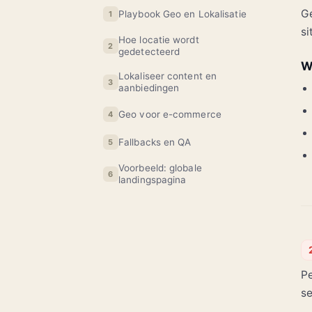
Ge
Playbook Geo en Lokalisatie
1
si
Hoe locatie wordt
2
gedetecteerd
W
Lokaliseer content en
3
aanbiedingen
Geo voor e-commerce
4
Fallbacks en QA
5
Voorbeeld: globale
6
landingspagina
Pe
se