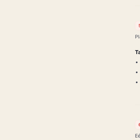
Pl
T
Eé