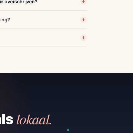
e overschrijven?
ting?
lokaal.
als