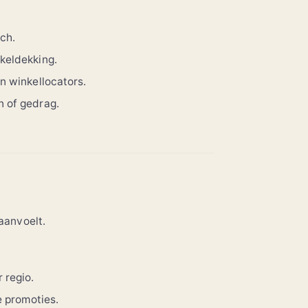
ch.
keldekking.
n winkellocators.
n of gedrag.
aanvoelt.
 regio.
e promoties.