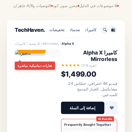
8 موضوعات في الدليل
محرر بدون كود
التوصيات وA/B جاهزان
تقنية
TechHaven.
🔍
🛍️
كاميرات
عدسات
تخفيضات
Alpha X
الرئيسية / كاميرات / Mirrorless /
⚠️
Only 3 Left
كاميرا Alpha X
Mirrorless
أخبار عاجلة
التخصيص
مستقبل الذكاء
★★★★★
(128 تقييم)
شارات ديناميكية مباشرة
موصى به لك
$1,499.00
الاصطناعي:
الذكاء
الاصطناعي
الشبكات العصبية
فيديو 4K احترافي، حسّاس 24
في الرعاية
الصحية
تحقّق إنجازاً جديداً
ميغابكسل. الخيار المدمج
بناءً على
للمبدعين.
بقلم هيئة التحرير • قبل ساعتين
السجل
♥
إضافة إلى السلة
قفزة
كمومية
AI Bundle
Science
Frequently Bought Together
Daily