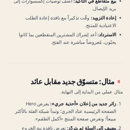
بيع متقاطع في التأكيد:
أضف توصيات إكسسوارات إلى
بريد الإيصال.
إعادة التزويد:
وقّت تذكيراً مع نافذة إعادة الطلب
الاعتيادية للمنتج.
الاسترداد:
أعد إشراك المشترين المنقطعين بما كانوا
يحبّون، مُعروضاً مباشرة عند الفتح.
مثال: متسوّق جديد مقابل عائد
6
مثال عملي من البداية إلى النهاية.
زائر جديد من إعلان «أحذية جري»:
يعرض Hero
الصفحة الرئيسية عتاد الجري؛ وتبدأ شبكة الفئة بالأكثر
مبيعاً؛ وتعرض صفحة المنتج «أكمل الطقم».
يضيف إلى السلة ثم يتردّد:
تعرض نافذة نية الخروج