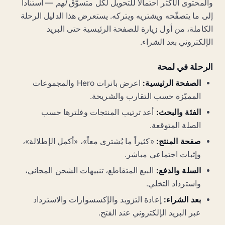
دليل
مقارنة
والمحتوى الأكثر احتمالاً للتحويل لكل متسوّق
لهم
— استناداً
إلى ما يتصفّحه ويشتريه ويتركه. يستعرض هذا الدليل الرحلة
300+ قراءة
رائج
اليوم
نُشر للتو
الكاملة، من أول زيارة للصفحة الرئيسية حتى البريد
إطلاق SpaceX
تحليل VR
تحديث الأمن
السيبراني
الإلكتروني بعد الشراء.
الرحلة في لمحة
الصفحة الرئيسية:
اعرض بانرات Hero والمجموعات
المميّزة حسب التقارب والشريحة.
الفئة والبحث:
أعد ترتيب المنتجات وفلترها حسب
الصلة المتوقعة.
صفحة المنتج:
«كثيراً ما يُشترى معاً»، «أكمل الإطلالة»،
وإثبات اجتماعي مباشر.
السلة والدفع:
البيع المتقاطع، تنبيهات الشحن المجاني،
واسترداد التخلي.
بعد الشراء:
إعادة التزويد والإكسسوارات والاسترداد
عبر البريد الإلكتروني عند الفتح.